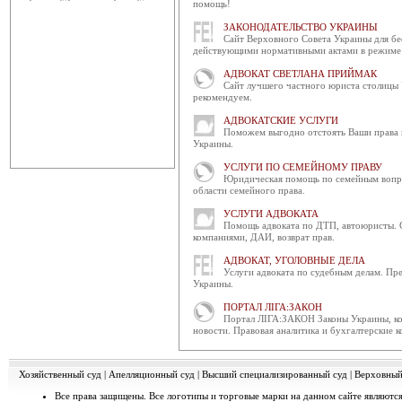
помощь!
Позачергове засідання ради суддів
року о 15:00 в пр...
ЗАКОНОДАТЕЛЬСТВО УКРАИНЫ
Сайт Верховного Совета Украины для бе
действующими нормативными актами в режиме 
Відбудеться засідання ради 
Чергове засідання Ради суддів г
АДВОКАТ СВЕТЛАНА ПРИЙМАК
Сайт лучшего частного юриста столицы 
березня 2014 року об 1...
рекомендуем.
Конференція суддів адмініст
АДВОКАТСКИЕ УСЛУГИ
Поможем выгодно отстоять Ваши права и
4 березня 2014 року в приміщен
Украины.
відбулося засідання ради...
УСЛУГИ ПО СЕМЕЙНОМУ ПРАВУ
Інформація про бюджет за 
Юридическая помощь по семейным вопро
области семейного права.
Державна судова адміністраці
"Інформації про бюджет за бю...
УСЛУГИ АДВОКАТА
Помощь адвоката по ДТП, автоюристы. 
компаниями, ДАИ, возврат прав.
Рада суддів господарських с
3 березня 2014 року відбулося за
АДВОКАТ, УГОЛОВНЫЕ ДЕЛА
час засідання ухва...
Услуги адвоката по судебным делам. Пре
Украины.
Відбудеться засідання Ради
ПОРТАЛ ЛІГА:ЗАКОН
6 березня 2014 року о 10 год. 00 
Портал ЛІГА:ЗАКОН Законы Украины, ко
новости. Правовая аналитика и бухгалтерские к
Київ, вул. П. Орл...
Відбулося засідання Ради с
Хозяйственный суд
|
Апелляционный суд
|
Высший специализированный суд
|
Верховный
28 лютого 2014 року в приміщ
засідання Ради суддів Україн...
Все права защищены. Все логотипы и торговые марки на данном сайте являются