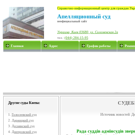
Справочно-информационный центр для граждан Укр
Апелляционный суд
неофициальный сайт
Украина, Киев 03680, ул. Соломенская 2а
тел.:
(044) 284-15-95
Главная
Адрес
График работы
Рекви
СУДЕБ
Другие суды Киева:
Источник новостей:
Де
1.
Голосеевский суд
2.
Дарницкий суд
3.
Деснянский суд
Рада суддів адмінсудів звер
4.
Днепровский суд