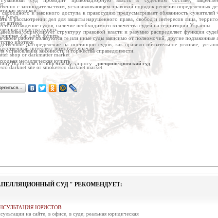
відкриття нового приміщення Орджонікідзевського районного суду міста Маріуполя Донець
ет
твенно с законодательством, устанавливающим правовой порядок решения определенных де
итация медиков
вободного и законного доступа к правосудию предусматривает обязанность сужителей
увся семінар для випускників Програми з питань судового адмін...
ng News
вать в рассмотрении дел для защиты нарушенного права, свобод и интересов лица, террит
ого 2014 року у м. Львів відбулась зустріч випускників першої в Україні пілотної Прогр...
ет аптека
естонахождение судов, наличие необходимого количества судей на территории Украины.
твенные средства купить
аведливо формулирует структуру правовой власти и разумно распределяет функции судей
ютого 2014 року відбудеться засідання Ради суддів України
Гриппер Zip Lock Купить
в своей работе пользуются те или иные суды зависимо от полномочий, другие подзаконные 
 2014 року о 10 год. 00 хв. у приміщенні Верховного Суду України (м. Київ, вул. П. Орл...
тство ипотеки
твенное распределение на инстанции судов, как правило обязательное условие, устан
кусственный интеллект помогает врачам
ля установления законности и торжества справедливости.
лено зміни з окремих питань судоустрою та статусу суддів
tter shop or darkmatter market
 2014 року Верховна Рада України ухвалила Закон "Про внесення змін до деяких законів У...
входная металлическая купить
ицу Вы искали по поисковому запросу :
днепропетровский суд
.
sco darknet site or smokersco darknet market
нення до суддів та працівників судів
Я до суддів та працівників судів Голови Верховного Суду України Ярослава РОМАНЮКА, 
делиться…
очинається он-лайн трансляція судових засідань.
ий суд Херсонської області 20 лютого 2014 року проведе два судових засідання, які буду...
ва Верховного Суду України надіслав відкритий лист до Голови ...
рховного Суду України Ярослав Романюк надіслав відкритий лист до Голови Верховної Ради
ВРУ внесено законопроект щодо посилення окремих гарантій неза...
 2014 року у Верховній Раді України зареєстровано проект Закону України "Про внесення .
 суддів адміністративних судів України висловлює щирі співчут...
ів адміністративних судів України висловлює щирі співчуття рідним, близьким та колегам.
улося засідання ради суддів загальних судів
 2014 року в приміщенні Державної судової адміністрації України відбулось чергове засі...
АПЕЛЛЯЦИОННЫЙ СУД " РЕКОМЕНДУЕТ:
люднено звіти про стан здійснення судочинства в Україні за 2...
о до наказу Державної судової адміністрації України від 17 січня 2014 року № 9 на веб-...
оворено подальшу співпрацю ДСА України з Проектом USAID "Спра...
НСУЛЬТАЦИЯ ЮРИСТОВ
 2014 року в.о. Голови Державної судової адміністрації України Володимир Півторак пров
сультации на сайте, в офисе, в суде; реальная юридическая