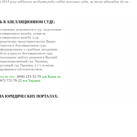
я 2014 року відбулося засідання ради суддів загальних судів, на якому відповідно до ча...
 суддів господарських судів визначилася з делегатами на Конфе...
ів господарських судів визначилася з делегатами на Конференцію суддів господарських су..
ено дату проведення позачергового з‘їзду суддів України
 В АПЕЛЛЯЦИОННОМ СУДЕ:
я 2014 року в приміщенні Верховного Суду України відбулося чергове засідання Ради судд...
ставление документов в суд: подготовим
удеться засідання Ради суддів України
елляционную жалобу, отзыв на
 2014 року о 10 год. 00 хв. у приміщенні Верховного Суду України (м. Київ, вул. П. Ор...
елляционную жалобу и др.
идическое представительство Ваших
ове засідання Ради суддів господарських судів України відбуде...
тересов в Апелляционном суде.
асідання Ради суддів господарських судів України відбудеться 18 березня 2014 року об 1...
формирование о судебных заседаниях,
бота в юриста Апелляционном суде.
РНЕННЯ Ради суддів України
жалование любого решения в Высший
ів України, як вищий орган суддівського самоврядування, не може залишатися осторонь су.
ециализированный суд Украины,
рховный суд Украины, в т.ч за вновь
ерджено склад ХV конференції суддів адміністративних судів Ук...
крывшимся обстоятельством.
я 2014 року у приміщенні Вищого адміністративного суду України (вул. Московська, 8, ко...
сь по тел.:
(044) 233-32-79
для Киева по
067) 772-79-22
вся Украина
ерезня 2014 року відбудеться засідання Ради суддів адміністра...
я 2014 року о 15:00 у приміщенні Вищого адміністративного суду України (вул. Московськ..
улося засідання ради суддів господарських судів
НА ЮРИДИЧЕСКИХ ПОРТАЛАХ:
ада 2013 року в приміщенні Вищого господарського суду України відбулося чергове засіда..
ітання голови ради суддів адміністративних судів з Міжнародни...
нки! Сердечно вітаю вас з прекрасним весняним святом – 8 Березня, яке є символом кохан...
люднено таблиці про стан здійснення судочинства в Україні за...
 судовою адміністрацією України на веб-порталі "Судова влада України" оприлюднено ан
вітання в.о.Голови ДСА України з Міжнародним жіночим днем
жінки! Щиро вітаю Вас зі святомчарівності та краси – Міжнародним жіночим днем! Бажа