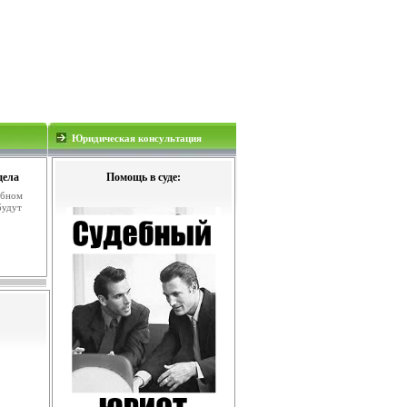
Юридическая консультация
дела
Помощь в суде:
ебном
будут
.