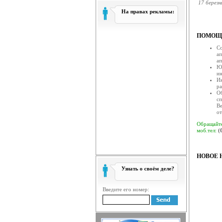
17 березн
На правах рекламы:
Рада
Рада судд
Змін
ПОМОЩЬ
14 березн
Со
Відб
ап
14 березня
ап
Юр
Черг
ин
Чергове з
Ин
ра
ЗВЕ
Об
Рада судд
сп
Ве
Затв
от
11 березн
Обращайте
моб.тел:
(
11 б
11 березн
Відб
НОВОЕ 
21 листоп
Узнать о своём деле?
Прив
Дорогі жі
Опри
Введите его номер:
Державною
При
Шановні 