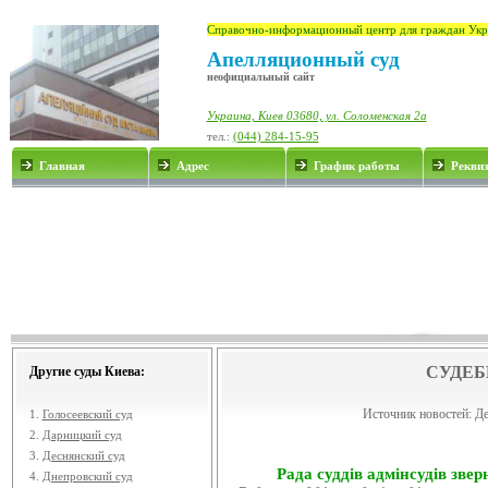
Справочно-информационный центр для граждан Укр
Апелляционный суд
неофициальный сайт
Украина, Киев 03680, ул. Соломенская 2а
тел.:
(044) 284-15-95
Главная
Адрес
График работы
Рекви
СУДЕБ
Другие суды Киева:
Источник новостей:
Де
1.
Голосеевский суд
2.
Дарницкий суд
3.
Деснянский суд
Рада суддів адмінсудів звер
4.
Днепровский суд