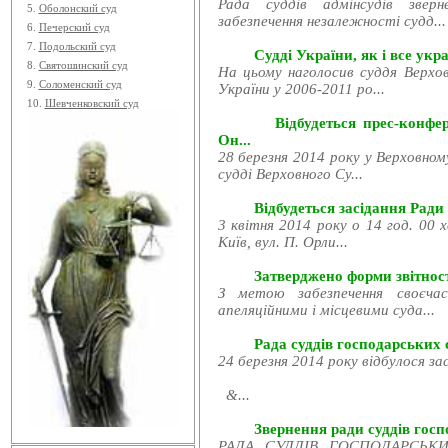
Рада суддів адмінсудів звер
5.
Оболонский суд
забезпечення незалежності судд...
6.
Печерский суд
7.
Подольский суд
Судді України, як і все укра
8.
Святошинский суд
На цьому наголосив суддя Верхов
9.
Соломенский суд
України у 2006-2011 ро...
10.
Шевченковский суд
Відбудеться прес-конфе
Он...
28 березня 2014 року у Верховном
судді Верховного Су...
Відбудеться засідання Ради
3 квітня 2014 року о 14 год. 00 
Київ, вул. П. Орли...
Затверджено форми звітност
З метою забезпечення своєчас
апеляційними і місцевими суда...
Рада суддів господарських с
24 березня 2014 року відбулося за
&...
Звернення ради суддів госпо
РАДА СУДДІВ ГОСПОДАРСЬКИХ