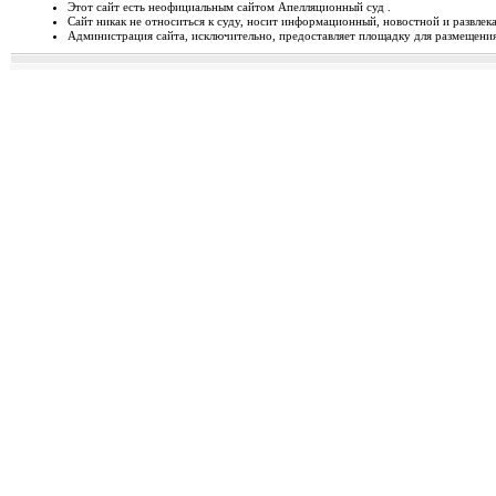
Этот сайт есть неофициальным сайтом Апелляционный суд .
Сайт никак не относиться к суду, носит информационный, новостной и развлек
Відбудеться засідання Ради
Администрация сайта, исключительно, предоставляет площадку для размещения 
Чергове засідання Ради суддів г
березня 2014 року об 1...
Орджонікідзевський райо
о...
Урочисте відкриття нового прим
міста Маріуполя Донецьк...
Відбувся семінар для випус
19-20 лютого 2014 року у м. Льв
Україні пілотної Прогр...
28 лютого 2014 року відбуд
28 лютого 2014 року о 10 год. 00 
Київ, вул. П. Орл...
Ухвалено зміни з окремих п
23 лютого 2014 року Верховна Рад
до деяких законів У...
Звернення до суддів та прац
ЗВЕРНЕННЯ до суддів та працівн
Ярослава РОМАНЮКА, Голо...