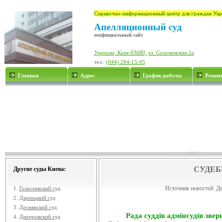
Справочно-информационный центр для граждан Укр
Апелляционный суд
неофициальный сайт
Украина, Киев 03680, ул. Соломенская 2а
тел.:
(044) 284-15-95
Главная
Адрес
График работы
Рекви
СУДЕБ
Другие суды Киева:
Источник новостей:
Де
1.
Голосеевский суд
2.
Дарницкий суд
3.
Деснянский суд
Рада суддів адмінсудів звер
4.
Днепровский суд