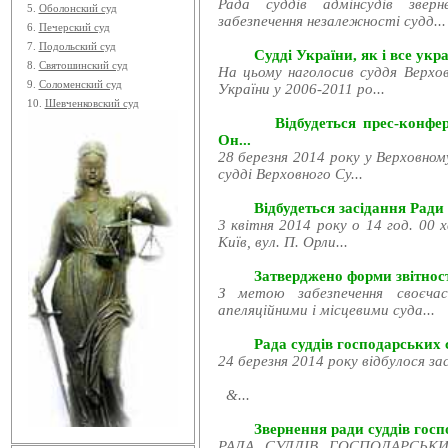
Рада суддів адмінсудів звер
5.
Оболонский суд
забезпечення незалежності судд...
6.
Печерский суд
7.
Подольский суд
Судді України, як і все укра
8.
Святошинский суд
На цьому наголосив суддя Верхов
9.
Соломенский суд
України у 2006-2011 ро...
10.
Шевченковский суд
Відбудеться прес-конфе
Он...
28 березня 2014 року у Верховном
судді Верховного Су...
Відбудеться засідання Ради
3 квітня 2014 року о 14 год. 00 
Київ, вул. П. Орли...
Затверджено форми звітност
З метою забезпечення своєчас
апеляційними і місцевими суда...
Рада суддів господарських с
24 березня 2014 року відбулося за
&...
Звернення ради суддів госпо
РАДА СУДДІВ ГОСПОДАРСЬКИХ