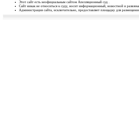
Этот сайт есть неофициальным сайтом Апелляционный суд .
Сайт никак не относиться к суду, носит информационный, новостной и развлек
Відбудеться засідання Ради
Администрация сайта, исключительно, предоставляет площадку для размещения 
Чергове засідання Ради суддів г
березня 2014 року об 1...
Орджонікідзевський райо
о...
Урочисте відкриття нового прим
міста Маріуполя Донецьк...
Відбувся семінар для випус
19-20 лютого 2014 року у м. Льв
Україні пілотної Прогр...
28 лютого 2014 року відбуд
28 лютого 2014 року о 10 год. 00 
Київ, вул. П. Орл...
Ухвалено зміни з окремих п
23 лютого 2014 року Верховна Рад
до деяких законів У...
Звернення до суддів та прац
ЗВЕРНЕННЯ до суддів та працівн
Ярослава РОМАНЮКА, Голо...