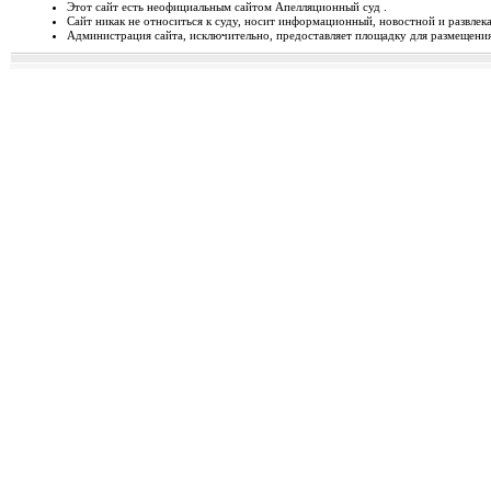
Этот сайт есть неофициальным сайтом Апелляционный суд .
Сайт никак не относиться к суду, носит информационный, новостной и развлек
Відбудеться засідання Ради
Администрация сайта, исключительно, предоставляет площадку для размещения 
Чергове засідання Ради суддів г
березня 2014 року об 1...
Орджонікідзевський райо
о...
Урочисте відкриття нового прим
міста Маріуполя Донецьк...
Відбувся семінар для випус
19-20 лютого 2014 року у м. Льв
Україні пілотної Прогр...
28 лютого 2014 року відбуд
28 лютого 2014 року о 10 год. 00 
Київ, вул. П. Орл...
Ухвалено зміни з окремих п
23 лютого 2014 року Верховна Рад
до деяких законів У...
Звернення до суддів та прац
ЗВЕРНЕННЯ до суддів та працівн
Ярослава РОМАНЮКА, Голо...