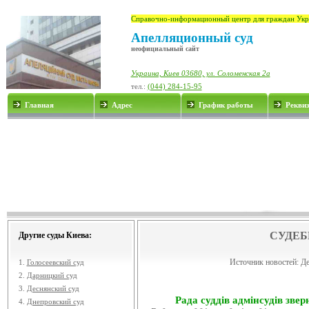
Справочно-информационный центр для граждан Укр
Апелляционный суд
неофициальный сайт
Украина, Киев 03680, ул. Соломенская 2а
тел.:
(044) 284-15-95
Главная
Адрес
График работы
Рекви
СУДЕБ
Другие суды Киева:
Источник новостей:
Де
1.
Голосеевский суд
2.
Дарницкий суд
3.
Деснянский суд
Рада суддів адмінсудів звер
4.
Днепровский суд