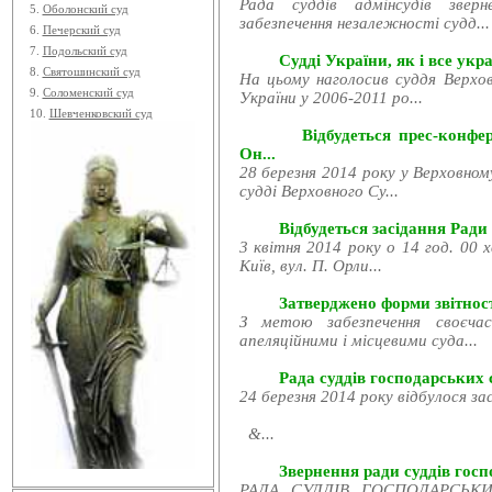
Рада суддів адмінсудів звер
5.
Оболонский суд
забезпечення незалежності судд...
6.
Печерский суд
7.
Подольский суд
Судді України, як і все укра
8.
Святошинский суд
На цьому наголосив суддя Верхов
9.
Соломенский суд
України у 2006-2011 ро...
10.
Шевченковский суд
Відбудеться прес-конфе
Он...
28 березня 2014 року у Верховном
судді Верховного Су...
Відбудеться засідання Ради
3 квітня 2014 року о 14 год. 00 
Київ, вул. П. Орли...
Затверджено форми звітност
З метою забезпечення своєчас
апеляційними і місцевими суда...
Рада суддів господарських с
24 березня 2014 року відбулося за
&...
Звернення ради суддів госпо
РАДА СУДДІВ ГОСПОДАРСЬКИХ