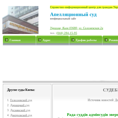
Справочно-информационный центр для граждан Укр
Апелляционный суд
неофициальный сайт
Украина, Киев 03680, ул. Соломенская 2а
тел.:
(044) 284-15-95
Главная
Адрес
График работы
Рекви
СУДЕБ
Другие суды Киева:
Источник новостей:
Де
1.
Голосеевский суд
2.
Дарницкий суд
3.
Деснянский суд
Рада суддів адмінсудів звер
4.
Днепровский суд