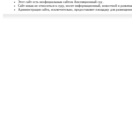
Этот сайт есть неофициальным сайтом Апелляционный суд .
Сайт никак не относиться к суду, носит информационный, новостной и развлек
Відбудеться засідання Ради
Администрация сайта, исключительно, предоставляет площадку для размещения 
Чергове засідання Ради суддів г
березня 2014 року об 1...
Орджонікідзевський райо
о...
Урочисте відкриття нового прим
міста Маріуполя Донецьк...
Відбувся семінар для випус
19-20 лютого 2014 року у м. Льв
Україні пілотної Прогр...
28 лютого 2014 року відбуд
28 лютого 2014 року о 10 год. 00 
Київ, вул. П. Орл...
Ухвалено зміни з окремих п
23 лютого 2014 року Верховна Рад
до деяких законів У...
Звернення до суддів та прац
ЗВЕРНЕННЯ до суддів та працівн
Ярослава РОМАНЮКА, Голо...