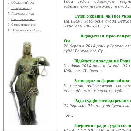
Рада суддів адмінсудів звер
5.
Оболонский суд
забезпечення незалежності судд...
6.
Печерский суд
7.
Подольский суд
Судді України, як і все укра
8.
Святошинский суд
На цьому наголосив суддя Верхов
9.
Соломенский суд
України у 2006-2011 ро...
10.
Шевченковский суд
Відбудеться прес-конфе
Он...
28 березня 2014 року у Верховном
судді Верховного Су...
Відбудеться засідання Ради
3 квітня 2014 року о 14 год. 00 
Київ, вул. П. Орли...
Затверджено форми звітност
З метою забезпечення своєчас
апеляційними і місцевими суда...
Рада суддів господарських с
24 березня 2014 року відбулося за
&...
Звернення ради суддів госпо
РАДА СУДДІВ ГОСПОДАРСЬКИХ