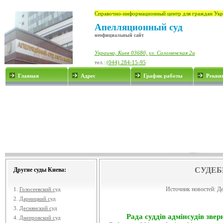
Справочно-информационный центр для граждан Укр
Апелляционный суд
неофициальный сайт
Украина, Киев 03680, ул. Соломенская 2а
тел.:
(044) 284-15-95
Главная
Адрес
График работы
Рекви
СУДЕБ
Другие суды Киева:
Источник новостей:
Де
1.
Голосеевский суд
2.
Дарницкий суд
3.
Деснянский суд
Рада суддів адмінсудів звер
4.
Днепровский суд