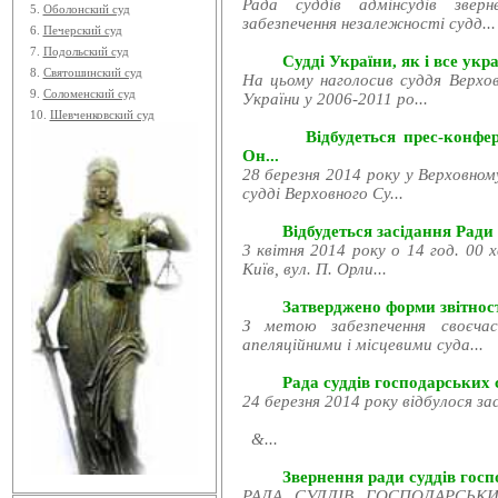
Рада суддів адмінсудів звер
5.
Оболонский суд
забезпечення незалежності судд...
6.
Печерский суд
7.
Подольский суд
Судді України, як і все укра
8.
Святошинский суд
На цьому наголосив суддя Верхов
9.
Соломенский суд
України у 2006-2011 ро...
10.
Шевченковский суд
Відбудеться прес-конфе
Он...
28 березня 2014 року у Верховном
судді Верховного Су...
Відбудеться засідання Ради
3 квітня 2014 року о 14 год. 00 
Київ, вул. П. Орли...
Затверджено форми звітност
З метою забезпечення своєчас
апеляційними і місцевими суда...
Рада суддів господарських с
24 березня 2014 року відбулося за
&...
Звернення ради суддів госпо
РАДА СУДДІВ ГОСПОДАРСЬКИХ