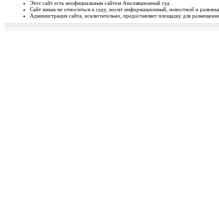
Этот сайт есть неофициальным сайтом Апелляционный суд .
Сайт никак не относиться к суду, носит информационный, новостной и развлек
Відбудеться засідання Ради
Администрация сайта, исключительно, предоставляет площадку для размещения 
Чергове засідання Ради суддів г
березня 2014 року об 1...
Орджонікідзевський райо
о...
Урочисте відкриття нового прим
міста Маріуполя Донецьк...
Відбувся семінар для випус
19-20 лютого 2014 року у м. Льв
Україні пілотної Прогр...
28 лютого 2014 року відбуд
28 лютого 2014 року о 10 год. 00 
Київ, вул. П. Орл...
Ухвалено зміни з окремих п
23 лютого 2014 року Верховна Рад
до деяких законів У...
Звернення до суддів та прац
ЗВЕРНЕННЯ до суддів та працівн
Ярослава РОМАНЮКА, Голо...