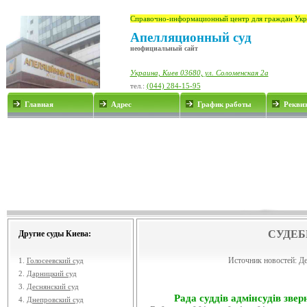
Справочно-информационный центр для граждан Укр
Апелляционный суд
неофициальный сайт
Украина, Киев 03680, ул. Соломенская 2а
тел.:
(044) 284-15-95
Главная
Адрес
График работы
Рекви
СУДЕБ
Другие суды Киева:
Источник новостей:
Де
1.
Голосеевский суд
2.
Дарницкий суд
3.
Деснянский суд
Рада суддів адмінсудів звер
4.
Днепровский суд