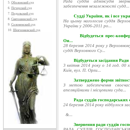
Рада суддів адмінсудів звер
5.
Оболонский суд
забезпечення незалежності судд...
6.
Печерский суд
7.
Подольский суд
Судді України, як і все укра
8.
Святошинский суд
На цьому наголосив суддя Верхов
9.
Соломенский суд
України у 2006-2011 ро...
10.
Шевченковский суд
Відбудеться прес-конфе
Он...
28 березня 2014 року у Верховном
судді Верховного Су...
Відбудеться засідання Ради
3 квітня 2014 року о 14 год. 00 
Київ, вул. П. Орли...
Затверджено форми звітност
З метою забезпечення своєчас
апеляційними і місцевими суда...
Рада суддів господарських с
24 березня 2014 року відбулося за
&...
Звернення ради суддів госпо
РАДА СУДДІВ ГОСПОДАРСЬКИХ