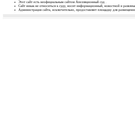
Этот сайт есть неофициальным сайтом Апелляционный суд .
Сайт никак не относиться к суду, носит информационный, новостной и развлек
Відбудеться засідання Ради
Администрация сайта, исключительно, предоставляет площадку для размещения 
Чергове засідання Ради суддів г
березня 2014 року об 1...
Орджонікідзевський райо
о...
Урочисте відкриття нового прим
міста Маріуполя Донецьк...
Відбувся семінар для випус
19-20 лютого 2014 року у м. Льв
Україні пілотної Прогр...
28 лютого 2014 року відбуд
28 лютого 2014 року о 10 год. 00 
Київ, вул. П. Орл...
Ухвалено зміни з окремих п
23 лютого 2014 року Верховна Рад
до деяких законів У...
Звернення до суддів та прац
ЗВЕРНЕННЯ до суддів та працівн
Ярослава РОМАНЮКА, Голо...