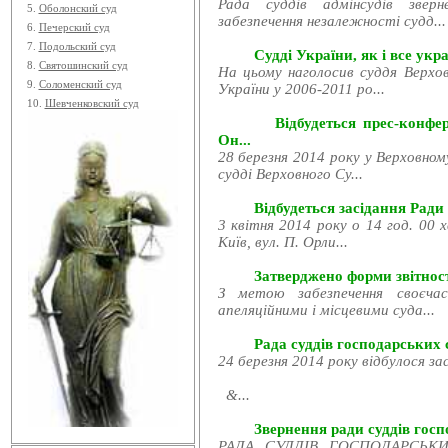
Рада суддів адмінсудів звер
5.
Оболонский суд
забезпечення незалежності судд...
6.
Печерский суд
7.
Подольский суд
Судді України, як і все укра
8.
Святошинский суд
На цьому наголосив суддя Верхов
9.
Соломенский суд
України у 2006-2011 ро...
10.
Шевченковский суд
Відбудеться прес-конфе
Он...
28 березня 2014 року у Верховном
судді Верховного Су...
Відбудеться засідання Ради
3 квітня 2014 року о 14 год. 00 
Київ, вул. П. Орли...
Затверджено форми звітност
З метою забезпечення своєчас
апеляційними і місцевими суда...
Рада суддів господарських с
24 березня 2014 року відбулося за
&...
Звернення ради суддів госпо
РАДА СУДДІВ ГОСПОДАРСЬКИХ