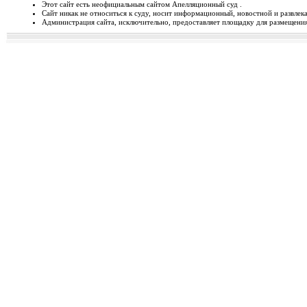
Этот сайт есть неофициальным сайтом Апелляционный суд .
Сайт никак не относиться к суду, носит информационный, новостной и развлек
Відбудеться засідання Ради
Администрация сайта, исключительно, предоставляет площадку для размещения 
Чергове засідання Ради суддів г
березня 2014 року об 1...
Орджонікідзевський райо
о...
Урочисте відкриття нового прим
міста Маріуполя Донецьк...
Відбувся семінар для випус
19-20 лютого 2014 року у м. Льв
Україні пілотної Прогр...
28 лютого 2014 року відбуд
28 лютого 2014 року о 10 год. 00 
Київ, вул. П. Орл...
Ухвалено зміни з окремих п
23 лютого 2014 року Верховна Рад
до деяких законів У...
Звернення до суддів та прац
ЗВЕРНЕННЯ до суддів та працівн
Ярослава РОМАНЮКА, Голо...