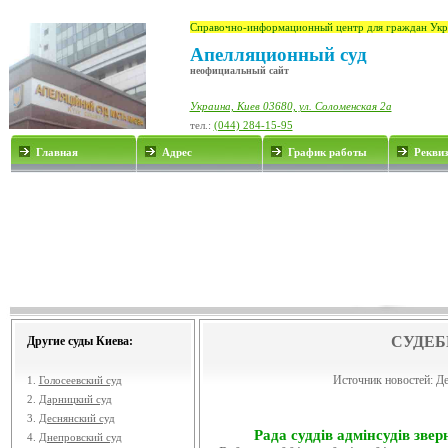
Справочно-информационный центр для граждан Укр
Апелляционный суд
неофициальный сайт
Украина, Киев 03680, ул. Соломенская 2а
тел.:
(044) 284-15-95
Главная
Адрес
График работы
Рекви
СУДЕБ
Другие суды Киева:
Источник новостей:
Де
1.
Голосеевский суд
2.
Дарницкий суд
3.
Деснянский суд
Рада суддів адмінсудів звер
4.
Днепровский суд