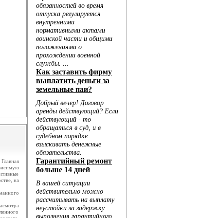
.
ю...
Главная
ависимую
итивные
стве, на
манного
асмотра
ленного
оставе,