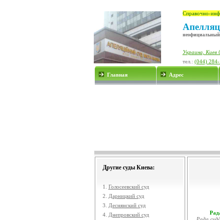
Справочно-инф
Апелляц
неофициальный
Украина, Киев 
тел.:
(044) 284
Главная
Адрес
Другие суды Киева:
1.
Голосеевский суд
2.
Дарницкий суд
3.
Деснянский суд
Рада
4.
Днепровский суд
Рада судд