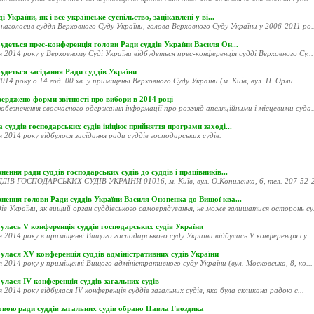
і України, як і все українське суспільство, зацікавлені у ві...
наголосив суддя Верховного Суду України, голова Верховного Суду України у 2006-2011 ро..
удеться прес-конференція голови Ради суддів України Василя Он...
я 2014 року у Верховному Суді України відбудеться прес-конференція судді Верховного Су...
удеться засідання Ради суддів України
014 року о 14 год. 00 хв. у приміщенні Верховного Суду України (м. Київ, вул. П. Орли...
ерджено форми звітності про вибори в 2014 році
абезпечення своєчасного одержання інформації про розгляд апеляційними і місцевими суда..
 суддів господарських судів ініціює прийняття програми заході...
я 2014 року відбулося засідання ради суддів господарських судів.
нення ради суддів господарських судів до суддів і працівників...
ДІВ ГОСПОДАРСЬКИХ СУДІВ УКРАЇНИ 01016, м. Київ, вул. О.Копиленка, 6, тел. 207-52-20
рнення голови Ради суддів України Василя Онопенка до Вищої ква...
ів України, як вищий орган суддівського самоврядування, не може залишатися осторонь су.
улась V конференція суддів господарських судів України
я 2014 року в приміщенні Вищого господарського суду України відбулась V конференція су...
улася XV конференція суддів адміністративних судів України
я 2014 року у приміщенні Вищого адміністративного суду України (вул. Московська, 8, ко...
улася ІV конференція суддів загальних судів
я 2014 року відбулася ІV конференція суддів загальних судів, яка була скликана радою с...
овою ради суддів загальних судів обрано Павла Гвоздика