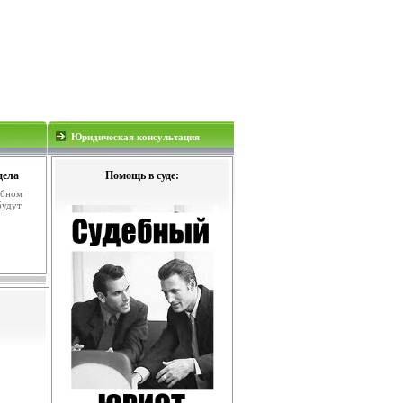
Юридическая консультация
дела
Помощь в суде:
ебном
будут
.