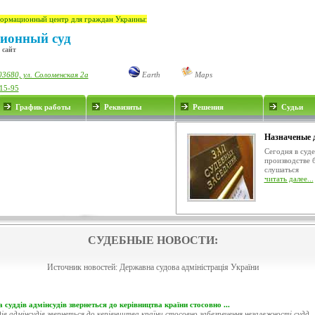
ормационный центр для граждан Украины:
ионный суд
 сайт
03680, ул. Соломенская 2а
Earth
Maps
-15-95
График работы
Реквизиты
Решения
Судьи
Назначеные 
Сегодня в суд
производстве 
слушаться
читать далее...
СУДЕБНЫЕ НОВОСТИ:
Источник новостей:
Державна судова адміністрація України
 суддів адмінсудів звернеться до керівництва країни стосовно ...
ів адмінсудів звернеться до керівництва країни стосовно забезпечення незалежності судд..