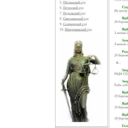
5.
Оболонский суд
Судд
6.
Печерский суд
На цьому 
7.
Подольский суд
Відб
8.
Святошинский суд
28 березн
9.
Соломенский суд
Відб
10.
Шевченковский суд
3 квітня 2
Затв
З метою з
Рада
24 березн
&...
Звер
РАДА СУД
Зве
Рада судд
Відб
19 березн
Відб
19 березн
Відб
18 березн
Гол