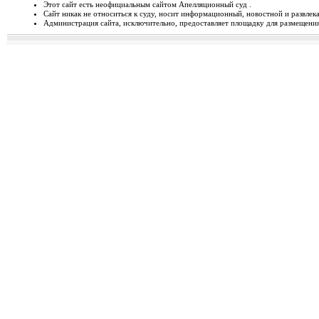
Этот сайт есть неофициальным сайтом Апелляционный суд .
Сайт никак не относиться к суду, носит информационный, новостной и развлек
Відбудеться засідання Ради
Администрация сайта, исключительно, предоставляет площадку для размещения 
Чергове засідання Ради суддів г
березня 2014 року об 1...
Орджонікідзевський райо
о...
Урочисте відкриття нового прим
міста Маріуполя Донецьк...
Відбувся семінар для випус
19-20 лютого 2014 року у м. Льв
Україні пілотної Прогр...
28 лютого 2014 року відбуд
28 лютого 2014 року о 10 год. 00 
Київ, вул. П. Орл...
Ухвалено зміни з окремих п
23 лютого 2014 року Верховна Рад
до деяких законів У...
Звернення до суддів та прац
ЗВЕРНЕННЯ до суддів та працівн
Ярослава РОМАНЮКА, Голо...