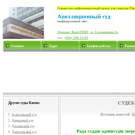
Справочно-информационный центр для граждан Укр
Апелляционный суд
неофициальный сайт
Украина, Киев 03680, ул. Соломенская 2а
тел.:
(044) 284-15-95
Главная
Адрес
График работы
Рекви
СУДЕБ
Другие суды Киева:
Источник новостей:
Де
1.
Голосеевский суд
2.
Дарницкий суд
3.
Деснянский суд
Рада суддів адмінсудів звер
4.
Днепровский суд