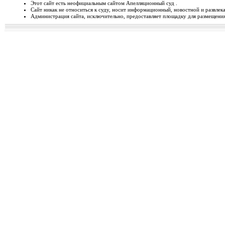
Этот сайт есть неофициальным сайтом Апелляционный суд .
Сайт никак не относиться к суду, носит информационный, новостной и развлек
Відбудеться засідання Ради
Администрация сайта, исключительно, предоставляет площадку для размещения 
Чергове засідання Ради суддів г
березня 2014 року об 1...
Орджонікідзевський райо
о...
Урочисте відкриття нового прим
міста Маріуполя Донецьк...
Відбувся семінар для випус
19-20 лютого 2014 року у м. Льв
Україні пілотної Прогр...
28 лютого 2014 року відбуд
28 лютого 2014 року о 10 год. 00 
Київ, вул. П. Орл...
Ухвалено зміни з окремих п
23 лютого 2014 року Верховна Рад
до деяких законів У...
Звернення до суддів та прац
ЗВЕРНЕННЯ до суддів та працівн
Ярослава РОМАНЮКА, Голо...