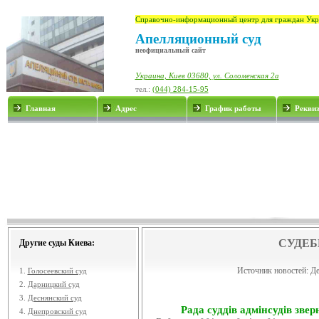
Справочно-информационный центр для граждан Укр
Апелляционный суд
неофициальный сайт
Украина, Киев 03680, ул. Соломенская 2а
тел.:
(044) 284-15-95
Главная
Адрес
График работы
Рекви
СУДЕБ
Другие суды Киева:
Источник новостей:
Де
1.
Голосеевский суд
2.
Дарницкий суд
3.
Деснянский суд
Рада суддів адмінсудів звер
4.
Днепровский суд