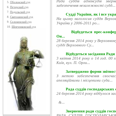
Рада суддів адмінсудів звер
5.
Оболонский суд
забезпечення незалежності судд...
6.
Печерский суд
7.
Подольский суд
Судді України, як і все укра
8.
Святошинский суд
На цьому наголосив суддя Верхов
9.
Соломенский суд
України у 2006-2011 ро...
10.
Шевченковский суд
Відбудеться прес-конфе
Он...
28 березня 2014 року у Верховном
судді Верховного Су...
Відбудеться засідання Ради
3 квітня 2014 року о 14 год. 00 
Київ, вул. П. Орли...
Затверджено форми звітност
З метою забезпечення своєчас
апеляційними і місцевими суда...
Рада суддів господарських с
24 березня 2014 року відбулося за
&...
Звернення ради суддів госпо
РАДА СУДДІВ ГОСПОДАРСЬКИХ