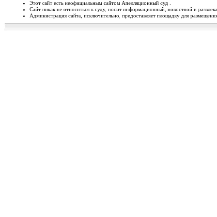
Этот сайт есть неофициальным сайтом Апелляционный суд .
Сайт никак не относиться к суду, носит информационный, новостной и развлек
Відбудеться засідання Ради
Администрация сайта, исключительно, предоставляет площадку для размещения 
Чергове засідання Ради суддів г
березня 2014 року об 1...
Орджонікідзевський райо
о...
Урочисте відкриття нового прим
міста Маріуполя Донецьк...
Відбувся семінар для випус
19-20 лютого 2014 року у м. Льв
Україні пілотної Прогр...
28 лютого 2014 року відбуд
28 лютого 2014 року о 10 год. 00 
Київ, вул. П. Орл...
Ухвалено зміни з окремих п
23 лютого 2014 року Верховна Рад
до деяких законів У...
Звернення до суддів та прац
ЗВЕРНЕННЯ до суддів та працівн
Ярослава РОМАНЮКА, Голо...