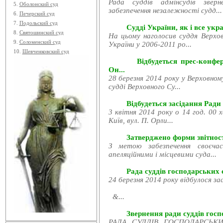
Рада суддів адмінсудів звер
5.
Оболонский суд
забезпечення незалежності судд...
6.
Печерский суд
7.
Подольский суд
Судді України, як і все укра
8.
Святошинский суд
На цьому наголосив суддя Верхов
9.
Соломенский суд
України у 2006-2011 ро...
10.
Шевченковский суд
Відбудеться прес-конфе
Он...
28 березня 2014 року у Верховном
судді Верховного Су...
Відбудеться засідання Ради
3 квітня 2014 року о 14 год. 00 
Київ, вул. П. Орли...
Затверджено форми звітност
З метою забезпечення своєчас
апеляційними і місцевими суда...
Рада суддів господарських с
24 березня 2014 року відбулося за
&...
Звернення ради суддів госпо
РАДА СУДДІВ ГОСПОДАРСЬКИХ