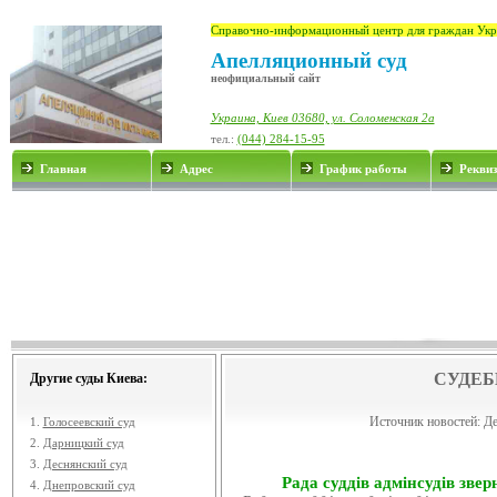
Справочно-информационный центр для граждан Укр
Апелляционный суд
неофициальный сайт
Украина, Киев 03680, ул. Соломенская 2а
тел.:
(044) 284-15-95
Главная
Адрес
График работы
Рекви
СУДЕБ
Другие суды Киева:
Источник новостей:
Де
1.
Голосеевский суд
2.
Дарницкий суд
3.
Деснянский суд
Рада суддів адмінсудів звер
4.
Днепровский суд