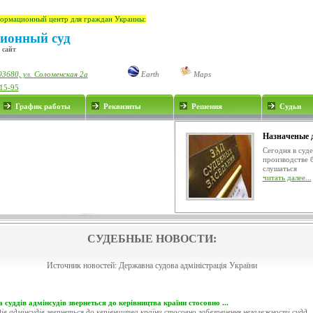
ормационный центр для граждан Украины:
ионный суд
 сайт
03680, ул. Соломенская 2а
Earth
Maps
-15-95
График работы
Реквизиты
Решения
Судьи
Назначеные 
Сегодня в суд
производстве 
слушаться
читать далее...
СУДЕБНЫЕ НОВОСТИ:
Источник новостей:
Державна судова адміністрація України
 суддів адмінсудів звернеться до керівництва країни стосовно ...
ів адмінсудів звернеться до керівництва країни стосовно забезпечення незалежності судд..