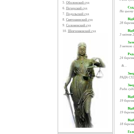
5.
Оболонский суд
Судд
6.
Печерский суд
На цьому 
7.
Подольский суд
Відб
8.
Святошинский суд
28 березн
9.
Соломенский суд
Відб
10.
Шевченковский суд
3 квітня 2
Затв
З метою з
Рада
24 березн
&...
Звер
РАДА СУД
Зве
Рада судд
Відб
19 березн
Відб
19 березн
Відб
18 березн
Гол