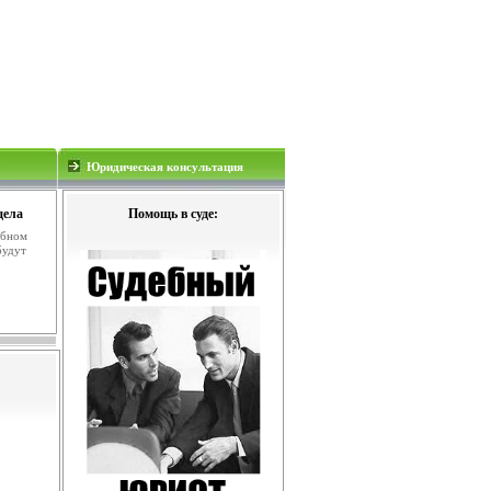
Юридическая консультация
дела
Помощь в суде:
ебном
будут
.