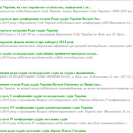
і України, як і все українське суспільство, зацікавлені у ві...
наголосив суддя Верховного Суду України, голова Верховного Суду України у 2006-2011 ро..
удеться прес-конференція голови Ради суддів України Василя Он...
я 2014 року у Верховному Суді України відбудеться прес-конференція судді Верховного Су...
удеться засідання Ради суддів України
014 року о 14 год. 00 хв. у приміщенні Верховного Суду України (м. Київ, вул. П. Орли...
ерджено форми звітності про вибори в 2014 році
абезпечення своєчасного одержання інформації про розгляд апеляційними і місцевими суда..
 суддів господарських судів ініціює прийняття програми заході...
я 2014 року відбулося засідання ради суддів господарських судів.
нення ради суддів господарських судів до суддів і працівників...
ДІВ ГОСПОДАРСЬКИХ СУДІВ УКРАЇНИ 01016, м. Київ, вул. О.Копиленка, 6, тел. 207-52-20
рнення голови Ради суддів України Василя Онопенка до Вищої ква...
ів України, як вищий орган суддівського самоврядування, не може залишатися осторонь су.
улась V конференція суддів господарських судів України
я 2014 року в приміщенні Вищого господарського суду України відбулась V конференція су...
улася XV конференція суддів адміністративних судів України
я 2014 року у приміщенні Вищого адміністративного суду України (вул. Московська, 8, ко...
улася ІV конференція суддів загальних судів
я 2014 року відбулася ІV конференція суддів загальних судів, яка була скликана радою с...
овою ради суддів загальних судів обрано Павла Гвоздика