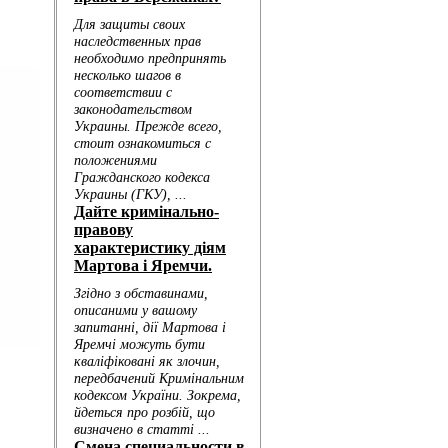
.
..
.
.
ал...
ю зд...