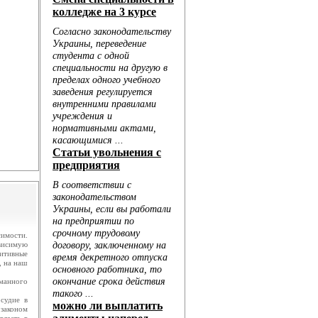
.
ю...
имости.
ависимую
зитивные
, на наш
манного
судие в
законом
власть в