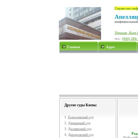
Справочно-инф
Апелляц
неофициальный
Украина, Киев 
тел.:
(044) 284
Главная
Адрес
Другие суды Киева:
1.
Голосеевский суд
2.
Дарницкий суд
3.
Деснянский суд
Рада
4.
Днепровский суд
Рада судд