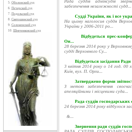
Рада суддів адмінсудів звер
5.
Оболонский суд
забезпечення незалежності судд...
6.
Печерский суд
7.
Подольский суд
Судді України, як і все укра
8.
Святошинский суд
На цьому наголосив суддя Верхов
9.
Соломенский суд
України у 2006-2011 ро...
10.
Шевченковский суд
Відбудеться прес-конфе
Он...
28 березня 2014 року у Верховном
судді Верховного Су...
Відбудеться засідання Ради
3 квітня 2014 року о 14 год. 00 
Київ, вул. П. Орли...
Затверджено форми звітност
З метою забезпечення своєчас
апеляційними і місцевими суда...
Рада суддів господарських с
24 березня 2014 року відбулося за
&...
Звернення ради суддів госпо
РАДА СУДДІВ ГОСПОДАРСЬКИХ