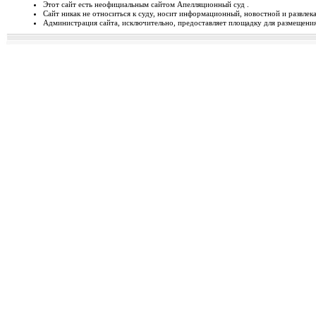
Этот сайт есть неофициальным сайтом Апелляционный суд .
Сайт никак не относиться к суду, носит информационный, новостной и развлек
Відбудеться засідання Ради
Администрация сайта, исключительно, предоставляет площадку для размещения 
Чергове засідання Ради суддів г
березня 2014 року об 1...
Орджонікідзевський райо
о...
Урочисте відкриття нового прим
міста Маріуполя Донецьк...
Відбувся семінар для випус
19-20 лютого 2014 року у м. Льв
Україні пілотної Прогр...
28 лютого 2014 року відбуд
28 лютого 2014 року о 10 год. 00 
Київ, вул. П. Орл...
Ухвалено зміни з окремих п
23 лютого 2014 року Верховна Рад
до деяких законів У...
Звернення до суддів та прац
ЗВЕРНЕННЯ до суддів та працівн
Ярослава РОМАНЮКА, Голо...