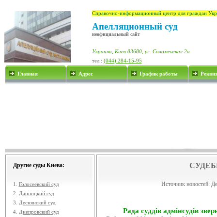
Справочно-информационный центр для граждан Укр
Апелляционный суд
неофициальный сайт
Украина, Киев 03680, ул. Соломенская 2а
тел.:
(044) 284-15-95
Главная
Адрес
График работы
Рекви
СУДЕБ
Другие суды Киева:
Источник новостей:
Де
1.
Голосеевский суд
2.
Дарницкий суд
3.
Деснянский суд
Рада суддів адмінсудів звер
4.
Днепровский суд