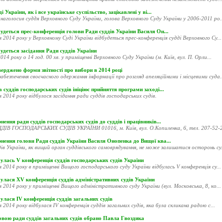
і України, як і все українське суспільство, зацікавлені у ві...
наголосив суддя Верховного Суду України, голова Верховного Суду України у 2006-2011 ро..
удеться прес-конференція голови Ради суддів України Василя Он...
я 2014 року у Верховному Суді України відбудеться прес-конференція судді Верховного Су...
удеться засідання Ради суддів України
014 року о 14 год. 00 хв. у приміщенні Верховного Суду України (м. Київ, вул. П. Орли...
ерджено форми звітності про вибори в 2014 році
абезпечення своєчасного одержання інформації про розгляд апеляційними і місцевими суда..
 суддів господарських судів ініціює прийняття програми заході...
я 2014 року відбулося засідання ради суддів господарських судів.
нення ради суддів господарських судів до суддів і працівників...
ДІВ ГОСПОДАРСЬКИХ СУДІВ УКРАЇНИ 01016, м. Київ, вул. О.Копиленка, 6, тел. 207-52-20
рнення голови Ради суддів України Василя Онопенка до Вищої ква...
ів України, як вищий орган суддівського самоврядування, не може залишатися осторонь су.
улась V конференція суддів господарських судів України
я 2014 року в приміщенні Вищого господарського суду України відбулась V конференція су...
улася XV конференція суддів адміністративних судів України
я 2014 року у приміщенні Вищого адміністративного суду України (вул. Московська, 8, ко...
улася ІV конференція суддів загальних судів
я 2014 року відбулася ІV конференція суддів загальних судів, яка була скликана радою с...
овою ради суддів загальних судів обрано Павла Гвоздика