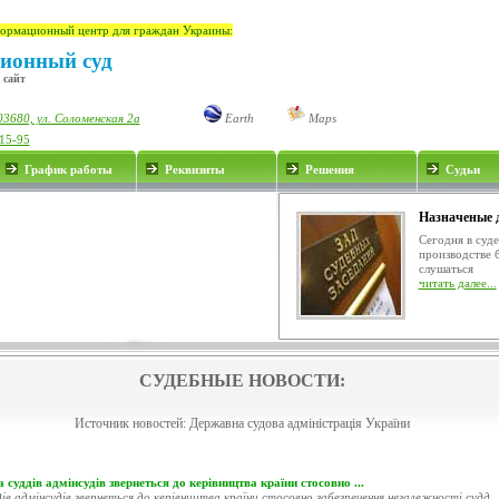
ормационный центр для граждан Украины:
ионный суд
 сайт
03680, ул. Соломенская 2а
Earth
Maps
-15-95
График работы
Реквизиты
Решения
Судьи
Назначеные 
Сегодня в суд
производстве 
слушаться
читать далее...
СУДЕБНЫЕ НОВОСТИ:
Источник новостей:
Державна судова адміністрація України
 суддів адмінсудів звернеться до керівництва країни стосовно ...
ів адмінсудів звернеться до керівництва країни стосовно забезпечення незалежності судд..