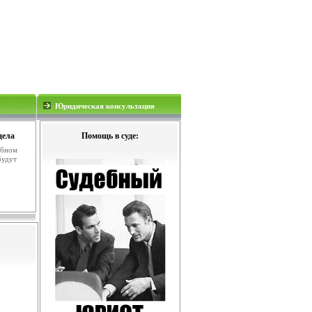
Юридическая консультация
дела
Помощь в суде:
ебном
будут
.