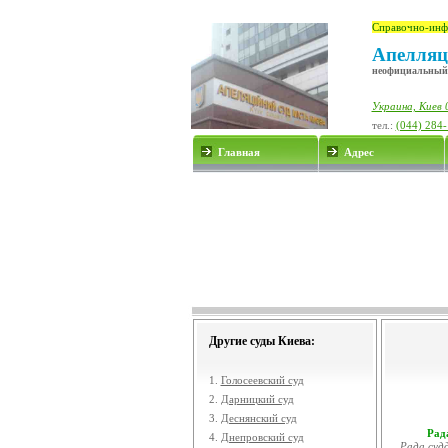
Справочно-инф
Апелляц
неофициальный
Украина, Киев 
тел.:
(044) 284
Главная
Адрес
Другие суды Киева:
1.
Голосеевский суд
2.
Дарницкий суд
3.
Деснянский суд
Рада
4.
Днепровский суд
Рада судд