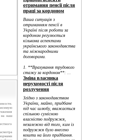
.
ю...
имости.
ависимую
стижения
, на наш
естного
асмотра
нормами
удебном