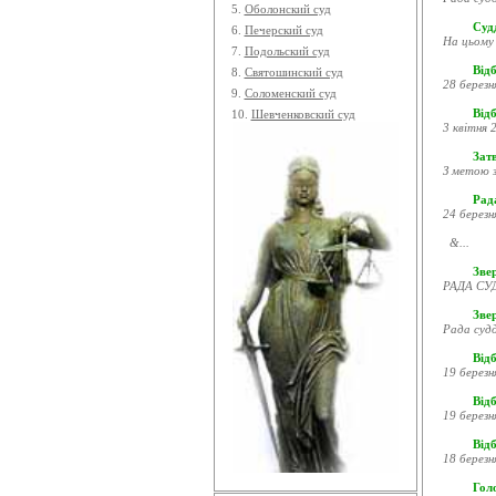
5.
Оболонский суд
Судд
6.
Печерский суд
На цьому 
7.
Подольский суд
Відб
8.
Святошинский суд
28 березн
9.
Соломенский суд
Відб
10.
Шевченковский суд
3 квітня 2
Затв
З метою з
Рада
24 березн
&...
Звер
РАДА СУД
Зве
Рада судд
Відб
19 березн
Відб
19 березн
Відб
18 березн
Гол