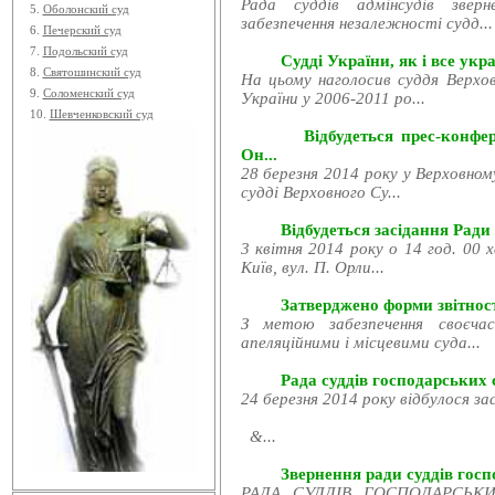
Рада суддів адмінсудів звер
5.
Оболонский суд
забезпечення незалежності судд...
6.
Печерский суд
7.
Подольский суд
Судді України, як і все укра
8.
Святошинский суд
На цьому наголосив суддя Верхов
9.
Соломенский суд
України у 2006-2011 ро...
10.
Шевченковский суд
Відбудеться прес-конфе
Он...
28 березня 2014 року у Верховном
судді Верховного Су...
Відбудеться засідання Ради
3 квітня 2014 року о 14 год. 00 
Київ, вул. П. Орли...
Затверджено форми звітност
З метою забезпечення своєчас
апеляційними і місцевими суда...
Рада суддів господарських с
24 березня 2014 року відбулося за
&...
Звернення ради суддів госпо
РАДА СУДДІВ ГОСПОДАРСЬКИХ