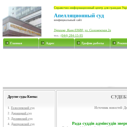
Справочно-информационный центр для граждан Укр
Апелляционный суд
неофициальный сайт
Украина, Киев 03680, ул. Соломенская 2а
тел.:
(044) 284-15-95
Главная
Адрес
График работы
Рекви
СУДЕБ
Другие суды Киева:
Источник новостей:
Де
1.
Голосеевский суд
2.
Дарницкий суд
3.
Деснянский суд
Рада суддів адмінсудів звер
4.
Днепровский суд