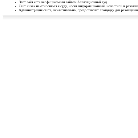
Этот сайт есть неофициальным сайтом Апелляционный суд .
Сайт никак не относиться к суду, носит информационный, новостной и развлек
Відбудеться засідання Ради
Администрация сайта, исключительно, предоставляет площадку для размещения 
Чергове засідання Ради суддів г
березня 2014 року об 1...
Орджонікідзевський райо
о...
Урочисте відкриття нового прим
міста Маріуполя Донецьк...
Відбувся семінар для випус
19-20 лютого 2014 року у м. Льв
Україні пілотної Прогр...
28 лютого 2014 року відбуд
28 лютого 2014 року о 10 год. 00 
Київ, вул. П. Орл...
Ухвалено зміни з окремих п
23 лютого 2014 року Верховна Рад
до деяких законів У...
Звернення до суддів та прац
ЗВЕРНЕННЯ до суддів та працівн
Ярослава РОМАНЮКА, Голо...