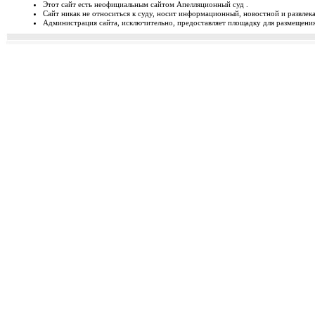
Этот сайт есть неофициальным сайтом Апелляционный суд .
Сайт никак не относиться к суду, носит информационный, новостной и развлек
Відбудеться засідання Ради
Администрация сайта, исключительно, предоставляет площадку для размещения 
Чергове засідання Ради суддів г
березня 2014 року об 1...
Орджонікідзевський райо
о...
Урочисте відкриття нового прим
міста Маріуполя Донецьк...
Відбувся семінар для випус
19-20 лютого 2014 року у м. Льв
Україні пілотної Прогр...
28 лютого 2014 року відбуд
28 лютого 2014 року о 10 год. 00 
Київ, вул. П. Орл...
Ухвалено зміни з окремих п
23 лютого 2014 року Верховна Рад
до деяких законів У...
Звернення до суддів та прац
ЗВЕРНЕННЯ до суддів та працівн
Ярослава РОМАНЮКА, Голо...