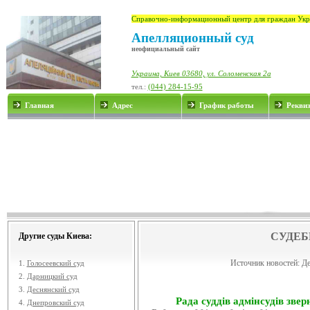
Справочно-информационный центр для граждан Укр
Апелляционный суд
неофициальный сайт
Украина, Киев 03680, ул. Соломенская 2а
тел.:
(044) 284-15-95
Главная
Адрес
График работы
Рекви
СУДЕБ
Другие суды Киева:
Источник новостей:
Де
1.
Голосеевский суд
2.
Дарницкий суд
3.
Деснянский суд
Рада суддів адмінсудів звер
4.
Днепровский суд