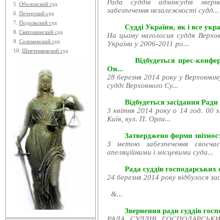
Рада суддів адмінсудів звер
5.
Оболонский суд
забезпечення незалежності судд...
6.
Печерский суд
7.
Подольский суд
Судді України, як і все укра
8.
Святошинский суд
На цьому наголосив суддя Верхов
9.
Соломенский суд
України у 2006-2011 ро...
10.
Шевченковский суд
Відбудеться прес-конфе
Он...
28 березня 2014 року у Верховном
судді Верховного Су...
Відбудеться засідання Ради
3 квітня 2014 року о 14 год. 00 
Київ, вул. П. Орли...
Затверджено форми звітност
З метою забезпечення своєчас
апеляційними і місцевими суда...
Рада суддів господарських с
24 березня 2014 року відбулося за
&...
Звернення ради суддів госпо
РАДА СУДДІВ ГОСПОДАРСЬКИХ