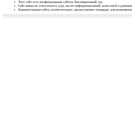
Этот сайт есть неофициальным сайтом Апелляционный суд .
Сайт никак не относиться к суду, носит информационный, новостной и развлек
Відбудеться засідання Ради
Администрация сайта, исключительно, предоставляет площадку для размещения 
Чергове засідання Ради суддів г
березня 2014 року об 1...
Орджонікідзевський райо
о...
Урочисте відкриття нового прим
міста Маріуполя Донецьк...
Відбувся семінар для випус
19-20 лютого 2014 року у м. Льв
Україні пілотної Прогр...
28 лютого 2014 року відбуд
28 лютого 2014 року о 10 год. 00 
Київ, вул. П. Орл...
Ухвалено зміни з окремих п
23 лютого 2014 року Верховна Рад
до деяких законів У...
Звернення до суддів та прац
ЗВЕРНЕННЯ до суддів та працівн
Ярослава РОМАНЮКА, Голо...