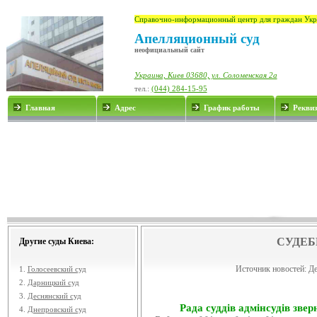
Справочно-информационный центр для граждан Укр
Апелляционный суд
неофициальный сайт
Украина, Киев 03680, ул. Соломенская 2а
тел.:
(044) 284-15-95
Главная
Адрес
График работы
Рекви
СУДЕБ
Другие суды Киева:
Источник новостей:
Де
1.
Голосеевский суд
2.
Дарницкий суд
3.
Деснянский суд
Рада суддів адмінсудів звер
4.
Днепровский суд