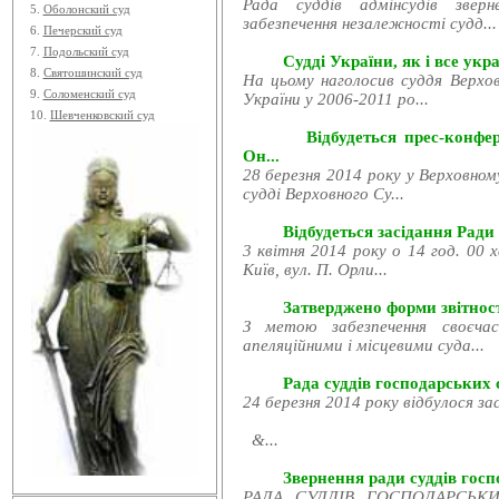
Рада суддів адмінсудів звер
5.
Оболонский суд
забезпечення незалежності судд...
6.
Печерский суд
7.
Подольский суд
Судді України, як і все укра
8.
Святошинский суд
На цьому наголосив суддя Верхов
9.
Соломенский суд
України у 2006-2011 ро...
10.
Шевченковский суд
Відбудеться прес-конфе
Он...
28 березня 2014 року у Верховном
судді Верховного Су...
Відбудеться засідання Ради
3 квітня 2014 року о 14 год. 00 
Київ, вул. П. Орли...
Затверджено форми звітност
З метою забезпечення своєчас
апеляційними і місцевими суда...
Рада суддів господарських с
24 березня 2014 року відбулося за
&...
Звернення ради суддів госпо
РАДА СУДДІВ ГОСПОДАРСЬКИХ