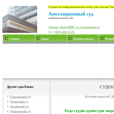
Справочно-информационный центр для граждан Укр
Апелляционный суд
неофициальный сайт
Украина, Киев 03680, ул. Соломенская 2а
тел.:
(044) 284-15-95
Главная
Адрес
График работы
Рекви
СУДЕБ
Другие суды Киева:
Источник новостей:
Де
1.
Голосеевский суд
2.
Дарницкий суд
3.
Деснянский суд
Рада суддів адмінсудів звер
4.
Днепровский суд