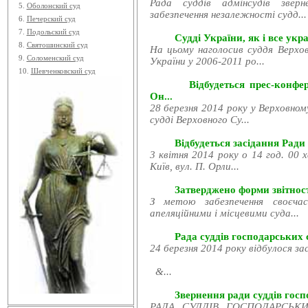
Рада суддів адмінсудів звер
5.
Оболонский суд
забезпечення незалежності судд...
6.
Печерский суд
7.
Подольский суд
Судді України, як і все укра
8.
Святошинский суд
На цьому наголосив суддя Верхов
9.
Соломенский суд
України у 2006-2011 ро...
10.
Шевченковский суд
Відбудеться прес-конфе
Он...
28 березня 2014 року у Верховном
судді Верховного Су...
Відбудеться засідання Ради
3 квітня 2014 року о 14 год. 00 
Київ, вул. П. Орли...
Затверджено форми звітност
З метою забезпечення своєчас
апеляційними і місцевими суда...
Рада суддів господарських с
24 березня 2014 року відбулося за
&...
Звернення ради суддів госпо
РАДА СУДДІВ ГОСПОДАРСЬКИХ