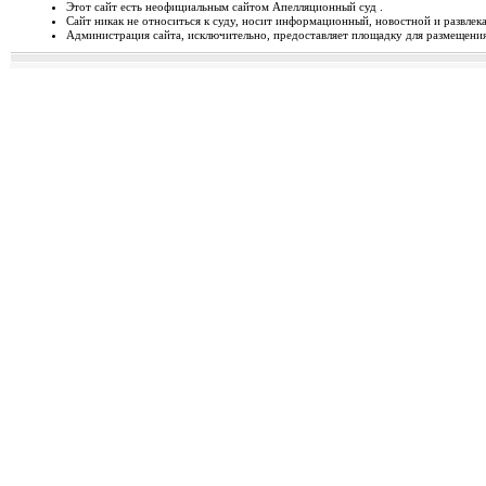
Этот сайт есть неофициальным сайтом Апелляционный суд .
Сайт никак не относиться к суду, носит информационный, новостной и развлек
Відбудеться засідання Ради
Администрация сайта, исключительно, предоставляет площадку для размещения 
Чергове засідання Ради суддів г
березня 2014 року об 1...
Орджонікідзевський райо
о...
Урочисте відкриття нового прим
міста Маріуполя Донецьк...
Відбувся семінар для випус
19-20 лютого 2014 року у м. Льв
Україні пілотної Прогр...
28 лютого 2014 року відбуд
28 лютого 2014 року о 10 год. 00 
Київ, вул. П. Орл...
Ухвалено зміни з окремих п
23 лютого 2014 року Верховна Рад
до деяких законів У...
Звернення до суддів та прац
ЗВЕРНЕННЯ до суддів та працівн
Ярослава РОМАНЮКА, Голо...