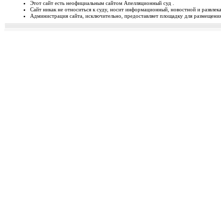
Этот сайт есть неофициальным сайтом Апелляционный суд .
Сайт никак не относиться к суду, носит информационный, новостной и развлек
Відбудеться засідання Ради
Администрация сайта, исключительно, предоставляет площадку для размещения 
Чергове засідання Ради суддів г
березня 2014 року об 1...
Орджонікідзевський райо
о...
Урочисте відкриття нового прим
міста Маріуполя Донецьк...
Відбувся семінар для випус
19-20 лютого 2014 року у м. Льв
Україні пілотної Прогр...
28 лютого 2014 року відбуд
28 лютого 2014 року о 10 год. 00 
Київ, вул. П. Орл...
Ухвалено зміни з окремих п
23 лютого 2014 року Верховна Рад
до деяких законів У...
Звернення до суддів та прац
ЗВЕРНЕННЯ до суддів та працівн
Ярослава РОМАНЮКА, Голо...