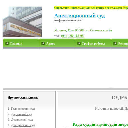
Справочно-информационный центр для граждан Укр
Апелляционный суд
неофициальный сайт
Украина, Киев 03680, ул. Соломенская 2а
тел.:
(044) 284-15-95
Главная
Адрес
График работы
Рекви
СУДЕБ
Другие суды Киева:
Источник новостей:
Де
1.
Голосеевский суд
2.
Дарницкий суд
3.
Деснянский суд
Рада суддів адмінсудів звер
4.
Днепровский суд