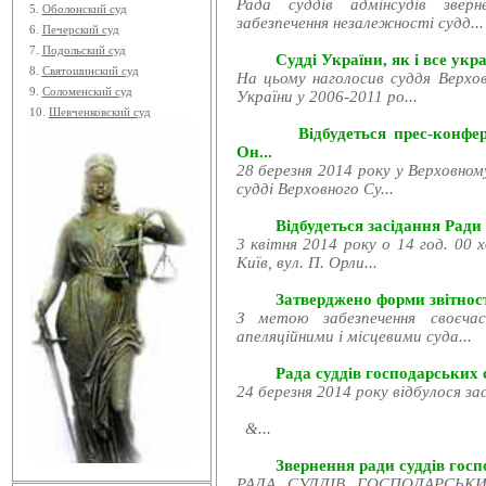
Рада суддів адмінсудів звер
5.
Оболонский суд
забезпечення незалежності судд...
6.
Печерский суд
7.
Подольский суд
Судді України, як і все укра
8.
Святошинский суд
На цьому наголосив суддя Верхов
9.
Соломенский суд
України у 2006-2011 ро...
10.
Шевченковский суд
Відбудеться прес-конфе
Он...
28 березня 2014 року у Верховном
судді Верховного Су...
Відбудеться засідання Ради
3 квітня 2014 року о 14 год. 00 
Київ, вул. П. Орли...
Затверджено форми звітност
З метою забезпечення своєчас
апеляційними і місцевими суда...
Рада суддів господарських с
24 березня 2014 року відбулося за
&...
Звернення ради суддів госпо
РАДА СУДДІВ ГОСПОДАРСЬКИХ