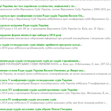
і України, як і все українське суспільство, зацікавлені у ві...
наголосив суддя Верховного Суду України, голова Верховного Суду України у 2006-2011 ро..
удеться прес-конференція голови Ради суддів України Василя Он...
я 2014 року у Верховному Суді України відбудеться прес-конференція судді Верховного Су...
удеться засідання Ради суддів України
014 року о 14 год. 00 хв. у приміщенні Верховного Суду України (м. Київ, вул. П. Орли...
ерджено форми звітності про вибори в 2014 році
абезпечення своєчасного одержання інформації про розгляд апеляційними і місцевими суда..
 суддів господарських судів ініціює прийняття програми заході...
я 2014 року відбулося засідання ради суддів господарських судів.
нення ради суддів господарських судів до суддів і працівників...
ДІВ ГОСПОДАРСЬКИХ СУДІВ УКРАЇНИ 01016, м. Київ, вул. О.Копиленка, 6, тел. 207-52-20
рнення голови Ради суддів України Василя Онопенка до Вищої ква...
ів України, як вищий орган суддівського самоврядування, не може залишатися осторонь су.
улась V конференція суддів господарських судів України
я 2014 року в приміщенні Вищого господарського суду України відбулась V конференція су...
улася XV конференція суддів адміністративних судів України
я 2014 року у приміщенні Вищого адміністративного суду України (вул. Московська, 8, ко...
улася ІV конференція суддів загальних судів
я 2014 року відбулася ІV конференція суддів загальних судів, яка була скликана радою с...
овою ради суддів загальних судів обрано Павла Гвоздика