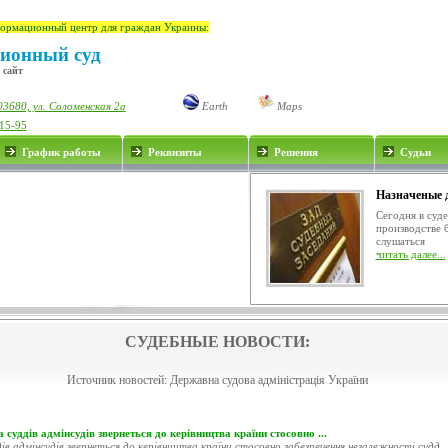
ормационный центр для граждан Украины:
ионный суд
 сайт
03680, ул. Соломенская 2а
Earth
Maps
-15-95
График работы
Реквизиты
Решения
Судьи
Назначеные 
Сегодня в суд
производстве 
слушаться
читать далее...
СУДЕБНЫЕ НОВОСТИ:
Источник новостей:
Державна судова адміністрація України
 суддів адмінсудів звернеться до керівництва країни стосовно ...
ів адмінсудів звернеться до керівництва країни стосовно забезпечення незалежності судд..