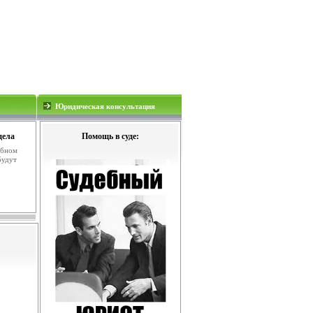
Юридическая консультация
дела
Помощь в суде:
ебном
будут
.