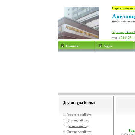
Справочно-инф
Апелляц
неофициальный
Украина, Киев 
тел.:
(044) 284
Главная
Адрес
Другие суды Киева:
1.
Голосеевский суд
2.
Дарницкий суд
3.
Деснянский суд
Рада
4.
Днепровский суд
Рада судд