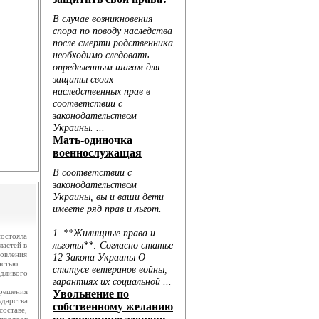
.
ю...
остояла
ластей в
новления
остью.
дливого
решения
ударства
оставе,
порядок