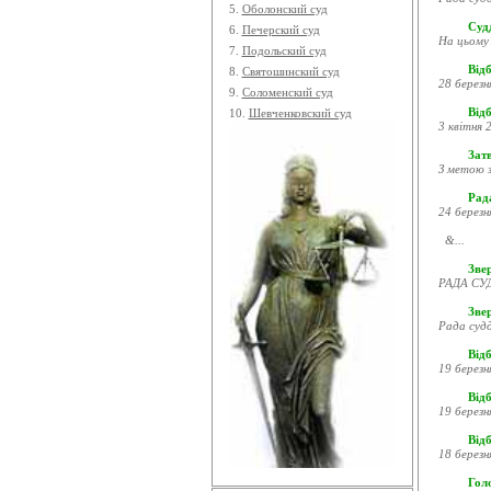
5.
Оболонский суд
Судд
6.
Печерский суд
На цьому 
7.
Подольский суд
Відб
8.
Святошинский суд
28 березн
9.
Соломенский суд
Відб
10.
Шевченковский суд
3 квітня 2
Затв
З метою з
Рада
24 березн
&...
Звер
РАДА СУД
Зве
Рада судд
Відб
19 березн
Відб
19 березн
Відб
18 березн
Гол