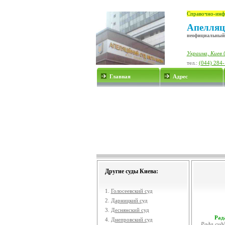
Справочно-инф
Апелляц
неофициальный
Украина, Киев 
тел.:
(044) 284
Главная
Адрес
Другие суды Киева:
1.
Голосеевский суд
2.
Дарницкий суд
3.
Деснянский суд
Рада
4.
Днепровский суд
Рада судд