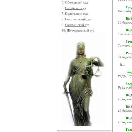
5.
Оболонский суд
Судд
6.
Печерский суд
На цьому 
7.
Подольский суд
Відб
8.
Святошинский суд
28 березн
9.
Соломенский суд
Відб
10.
Шевченковский суд
3 квітня 2
Затв
З метою з
Рада
24 березн
&...
Звер
РАДА СУД
Зве
Рада судд
Відб
19 березн
Відб
19 березн
Відб
18 березн
Гол