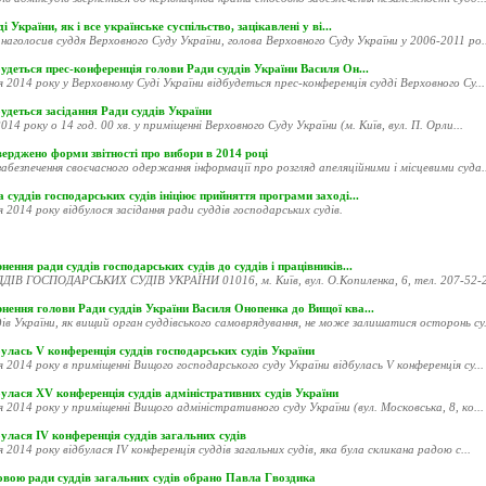
і України, як і все українське суспільство, зацікавлені у ві...
наголосив суддя Верховного Суду України, голова Верховного Суду України у 2006-2011 ро..
удеться прес-конференція голови Ради суддів України Василя Он...
я 2014 року у Верховному Суді України відбудеться прес-конференція судді Верховного Су...
удеться засідання Ради суддів України
014 року о 14 год. 00 хв. у приміщенні Верховного Суду України (м. Київ, вул. П. Орли...
ерджено форми звітності про вибори в 2014 році
абезпечення своєчасного одержання інформації про розгляд апеляційними і місцевими суда..
 суддів господарських судів ініціює прийняття програми заході...
я 2014 року відбулося засідання ради суддів господарських судів.
нення ради суддів господарських судів до суддів і працівників...
ДІВ ГОСПОДАРСЬКИХ СУДІВ УКРАЇНИ 01016, м. Київ, вул. О.Копиленка, 6, тел. 207-52-20
рнення голови Ради суддів України Василя Онопенка до Вищої ква...
ів України, як вищий орган суддівського самоврядування, не може залишатися осторонь су.
улась V конференція суддів господарських судів України
я 2014 року в приміщенні Вищого господарського суду України відбулась V конференція су...
улася XV конференція суддів адміністративних судів України
я 2014 року у приміщенні Вищого адміністративного суду України (вул. Московська, 8, ко...
улася ІV конференція суддів загальних судів
я 2014 року відбулася ІV конференція суддів загальних судів, яка була скликана радою с...
овою ради суддів загальних судів обрано Павла Гвоздика