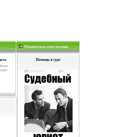
Юридическая консультация
дела
Помощь в суде:
ебном
будут
.