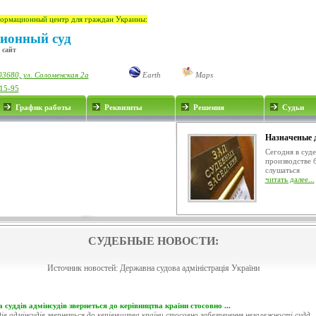
ормационный центр для граждан Украины:
ионный суд
 сайт
03680, ул. Соломенская 2а
Earth
Maps
-15-95
График работы
Реквизиты
Решения
Судьи
Назначеные 
Сегодня в суд
производстве 
слушаться
читать далее...
СУДЕБНЫЕ НОВОСТИ:
Источник новостей:
Державна судова адміністрація України
 суддів адмінсудів звернеться до керівництва країни стосовно ...
ів адмінсудів звернеться до керівництва країни стосовно забезпечення незалежності судд..