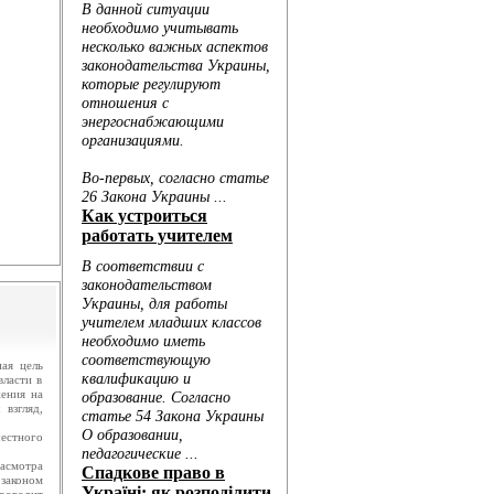
.
ю...
ая цель
власти в
жения на
 взгляд,
естного
асмотра
законом
роводит