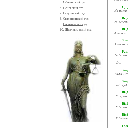
5.
Оболонский суд
Судд
6.
Печерский суд
На цьому 
7.
Подольский суд
Відб
8.
Святошинский суд
28 березн
9.
Соломенский суд
Відб
10.
Шевченковский суд
3 квітня 2
Затв
З метою з
Рада
24 березн
&...
Звер
РАДА СУД
Зве
Рада судд
Відб
19 березн
Відб
19 березн
Відб
18 березн
Гол