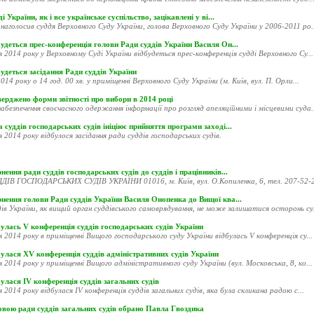
і України, як і все українське суспільство, зацікавлені у ві...
наголосив суддя Верховного Суду України, голова Верховного Суду України у 2006-2011 ро..
удеться прес-конференція голови Ради суддів України Василя Он...
я 2014 року у Верховному Суді України відбудеться прес-конференція судді Верховного Су...
удеться засідання Ради суддів України
014 року о 14 год. 00 хв. у приміщенні Верховного Суду України (м. Київ, вул. П. Орли...
ерджено форми звітності про вибори в 2014 році
абезпечення своєчасного одержання інформації про розгляд апеляційними і місцевими суда..
 суддів господарських судів ініціює прийняття програми заході...
я 2014 року відбулося засідання ради суддів господарських судів.
нення ради суддів господарських судів до суддів і працівників...
ДІВ ГОСПОДАРСЬКИХ СУДІВ УКРАЇНИ 01016, м. Київ, вул. О.Копиленка, 6, тел. 207-52-20
рнення голови Ради суддів України Василя Онопенка до Вищої ква...
ів України, як вищий орган суддівського самоврядування, не може залишатися осторонь су.
улась V конференція суддів господарських судів України
я 2014 року в приміщенні Вищого господарського суду України відбулась V конференція су...
улася XV конференція суддів адміністративних судів України
я 2014 року у приміщенні Вищого адміністративного суду України (вул. Московська, 8, ко...
улася ІV конференція суддів загальних судів
я 2014 року відбулася ІV конференція суддів загальних судів, яка була скликана радою с...
овою ради суддів загальних судів обрано Павла Гвоздика