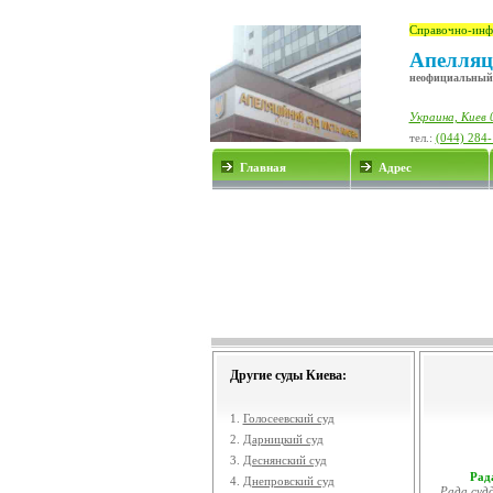
Справочно-инф
Апелляц
неофициальный
Украина, Киев 
тел.:
(044) 284
Главная
Адрес
Другие суды Киева:
1.
Голосеевский суд
2.
Дарницкий суд
3.
Деснянский суд
Рада
4.
Днепровский суд
Рада судд