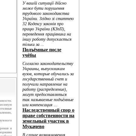
.
ю...
имости.
ависимую
зитивные
жалению,
зумного
рения и
нормами
судебном