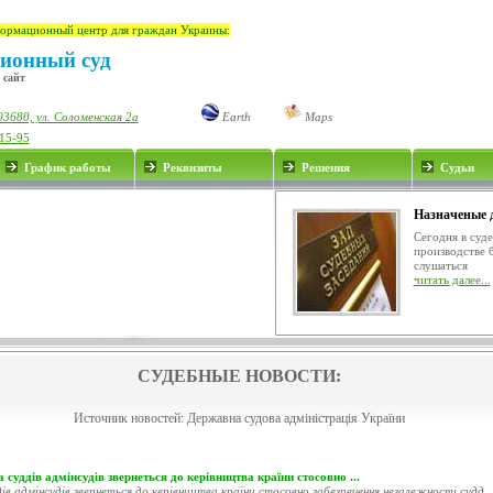
ормационный центр для граждан Украины:
ионный суд
 сайт
03680, ул. Соломенская 2а
Earth
Maps
-15-95
График работы
Реквизиты
Решения
Судьи
Назначеные 
Сегодня в суд
производстве 
слушаться
читать далее...
СУДЕБНЫЕ НОВОСТИ:
Источник новостей:
Державна судова адміністрація України
 суддів адмінсудів звернеться до керівництва країни стосовно ...
ів адмінсудів звернеться до керівництва країни стосовно забезпечення незалежності судд..