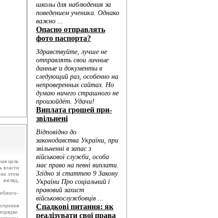
.
ю...
ая цель
ь власти
 на этом
взгляд,
дебного-
отрения
порядке.
тственно