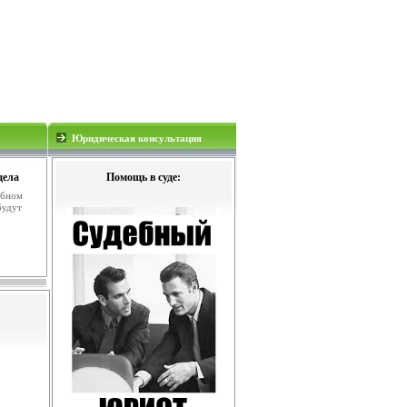
Юридическая консультация
дела
Помощь в суде:
ебном
будут
.