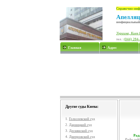
Справочно-инф
Апелляц
неофициальный
Украина, Киев 
тел.:
(044) 284
Главная
Адрес
Другие суды Киева:
1.
Голосеевский суд
2.
Дарницкий суд
3.
Деснянский суд
Рада
4.
Днепровский суд
Рада судд