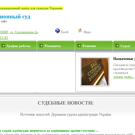
ормационный центр для граждан Украины:
ионный суд
 сайт
03680, ул. Соломенская 2а
Earth
Maps
-15-95
График работы
Реквизиты
Решения
Судьи
Назначеные 
Сегодня в суд
производстве 
слушаться
читать далее...
СУДЕБНЫЕ НОВОСТИ:
Источник новостей:
Державна судова адміністрація України
 суддів адмінсудів звернеться до керівництва країни стосовно ...
ів адмінсудів звернеться до керівництва країни стосовно забезпечення незалежності судд..