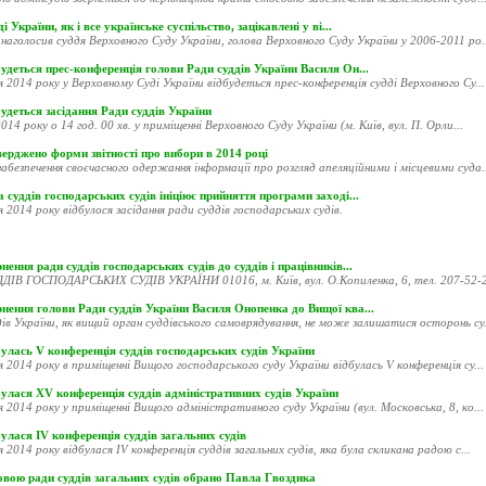
і України, як і все українське суспільство, зацікавлені у ві...
наголосив суддя Верховного Суду України, голова Верховного Суду України у 2006-2011 ро..
удеться прес-конференція голови Ради суддів України Василя Он...
я 2014 року у Верховному Суді України відбудеться прес-конференція судді Верховного Су...
удеться засідання Ради суддів України
014 року о 14 год. 00 хв. у приміщенні Верховного Суду України (м. Київ, вул. П. Орли...
ерджено форми звітності про вибори в 2014 році
абезпечення своєчасного одержання інформації про розгляд апеляційними і місцевими суда..
 суддів господарських судів ініціює прийняття програми заході...
я 2014 року відбулося засідання ради суддів господарських судів.
нення ради суддів господарських судів до суддів і працівників...
ДІВ ГОСПОДАРСЬКИХ СУДІВ УКРАЇНИ 01016, м. Київ, вул. О.Копиленка, 6, тел. 207-52-20
рнення голови Ради суддів України Василя Онопенка до Вищої ква...
ів України, як вищий орган суддівського самоврядування, не може залишатися осторонь су.
улась V конференція суддів господарських судів України
я 2014 року в приміщенні Вищого господарського суду України відбулась V конференція су...
улася XV конференція суддів адміністративних судів України
я 2014 року у приміщенні Вищого адміністративного суду України (вул. Московська, 8, ко...
улася ІV конференція суддів загальних судів
я 2014 року відбулася ІV конференція суддів загальних судів, яка була скликана радою с...
овою ради суддів загальних судів обрано Павла Гвоздика