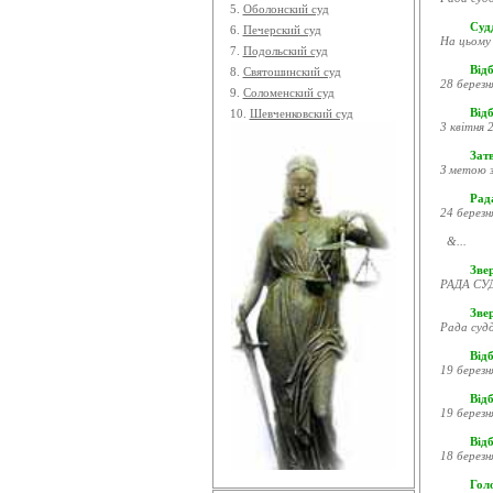
5.
Оболонский суд
Судд
6.
Печерский суд
На цьому 
7.
Подольский суд
Відб
8.
Святошинский суд
28 березн
9.
Соломенский суд
Відб
10.
Шевченковский суд
3 квітня 2
Затв
З метою з
Рада
24 березн
&...
Звер
РАДА СУД
Зве
Рада судд
Відб
19 березн
Відб
19 березн
Відб
18 березн
Гол