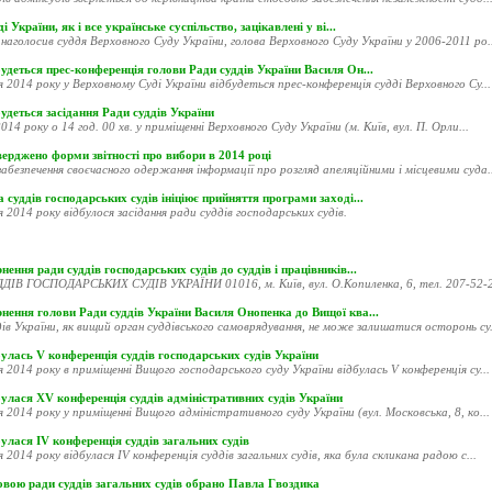
і України, як і все українське суспільство, зацікавлені у ві...
наголосив суддя Верховного Суду України, голова Верховного Суду України у 2006-2011 ро..
удеться прес-конференція голови Ради суддів України Василя Он...
я 2014 року у Верховному Суді України відбудеться прес-конференція судді Верховного Су...
удеться засідання Ради суддів України
014 року о 14 год. 00 хв. у приміщенні Верховного Суду України (м. Київ, вул. П. Орли...
ерджено форми звітності про вибори в 2014 році
абезпечення своєчасного одержання інформації про розгляд апеляційними і місцевими суда..
 суддів господарських судів ініціює прийняття програми заході...
я 2014 року відбулося засідання ради суддів господарських судів.
нення ради суддів господарських судів до суддів і працівників...
ДІВ ГОСПОДАРСЬКИХ СУДІВ УКРАЇНИ 01016, м. Київ, вул. О.Копиленка, 6, тел. 207-52-20
рнення голови Ради суддів України Василя Онопенка до Вищої ква...
ів України, як вищий орган суддівського самоврядування, не може залишатися осторонь су.
улась V конференція суддів господарських судів України
я 2014 року в приміщенні Вищого господарського суду України відбулась V конференція су...
улася XV конференція суддів адміністративних судів України
я 2014 року у приміщенні Вищого адміністративного суду України (вул. Московська, 8, ко...
улася ІV конференція суддів загальних судів
я 2014 року відбулася ІV конференція суддів загальних судів, яка була скликана радою с...
овою ради суддів загальних судів обрано Павла Гвоздика