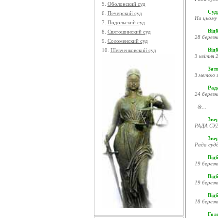
5.
Оболонский суд
Судд
6.
Печерский суд
На цьому 
7.
Подольский суд
Відб
8.
Святошинский суд
28 березн
9.
Соломенский суд
Відб
10.
Шевченковский суд
3 квітня 2
Затв
З метою з
Рада
24 березн
&...
Звер
РАДА СУД
Зве
Рада судд
Відб
19 березн
Відб
19 березн
Відб
18 березн
Гол