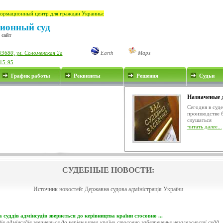
ормационный центр для граждан Украины:
ионный суд
 сайт
03680, ул. Соломенская 2а
Earth
Maps
-15-95
График работы
Реквизиты
Решения
Судьи
Назначеные 
Сегодня в суд
производстве 
слушаться
читать далее...
СУДЕБНЫЕ НОВОСТИ:
Источник новостей:
Державна судова адміністрація України
 суддів адмінсудів звернеться до керівництва країни стосовно ...
ів адмінсудів звернеться до керівництва країни стосовно забезпечення незалежності судд..