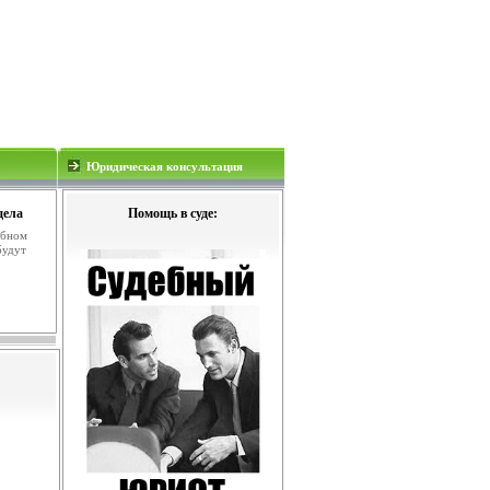
Юридическая консультация
дела
Помощь в суде:
ебном
будут
.