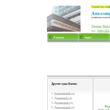
Справочно-инф
Апелляц
неофициальный
Украина, Киев 
тел.:
(044) 284
Главная
Адрес
Другие суды Киева:
1.
Голосеевский суд
2.
Дарницкий суд
3.
Деснянский суд
Рада
4.
Днепровский суд
Рада судд