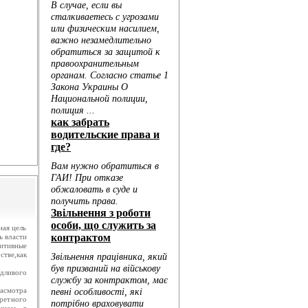
.
ю...
ая цель
ь власти
итивные
стве,как
дливого
асмотра
ретного
енном в