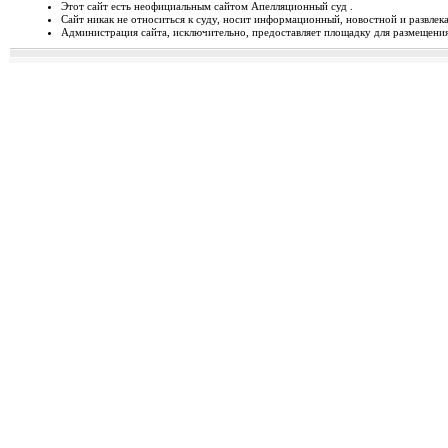
Этот сайт есть неофициальным сайтом Апелляционный суд .
Сайт никак не относиться к суду, носит информационный, новостной и развлек
Відбудеться засідання Ради
Администрация сайта, исключительно, предоставляет площадку для размещения 
Чергове засідання Ради суддів г
березня 2014 року об 1...
Орджонікідзевський райо
о...
Урочисте відкриття нового прим
міста Маріуполя Донецьк...
Відбувся семінар для випус
19-20 лютого 2014 року у м. Льв
Україні пілотної Прогр...
28 лютого 2014 року відбуд
28 лютого 2014 року о 10 год. 00 
Київ, вул. П. Орл...
Ухвалено зміни з окремих п
23 лютого 2014 року Верховна Рад
до деяких законів У...
Звернення до суддів та прац
ЗВЕРНЕННЯ до суддів та працівн
Ярослава РОМАНЮКА, Голо...