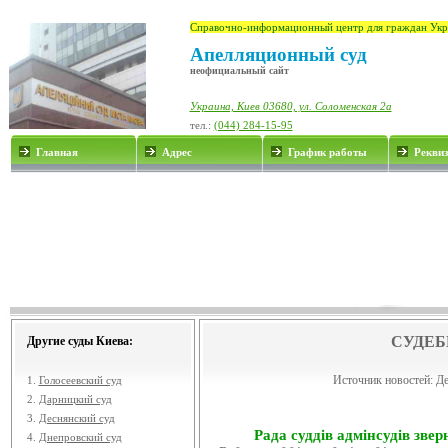
Справочно-информационный центр для граждан Укр
Апелляционный суд
неофициальный сайт
Украина, Киев 03680, ул. Соломенская 2а
тел.:
(044) 284-15-95
Главная
Адрес
График работы
Рекви
СУДЕБ
Другие суды Киева:
Источник новостей:
Де
1.
Голосеевский суд
2.
Дарницкий суд
3.
Деснянский суд
Рада суддів адмінсудів звер
4.
Днепровский суд