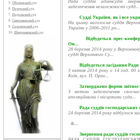
Рада суддів адмінсудів звер
5.
Оболонский суд
забезпечення незалежності судд...
6.
Печерский суд
7.
Подольский суд
Судді України, як і все укра
8.
Святошинский суд
На цьому наголосив суддя Верхов
9.
Соломенский суд
України у 2006-2011 ро...
10.
Шевченковский суд
Відбудеться прес-конфе
Он...
28 березня 2014 року у Верховном
судді Верховного Су...
Відбудеться засідання Ради
3 квітня 2014 року о 14 год. 00 
Київ, вул. П. Орли...
Затверджено форми звітност
З метою забезпечення своєчас
апеляційними і місцевими суда...
Рада суддів господарських с
24 березня 2014 року відбулося за
&...
Звернення ради суддів госпо
РАДА СУДДІВ ГОСПОДАРСЬКИХ