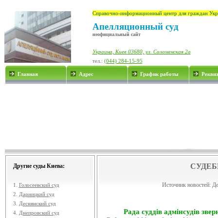
Справочно-информационный центр для граждан Укр
Апелляционный суд
неофициальный сайт
Украина, Киев 03680, ул. Соломенская 2а
тел.:
(044) 284-15-95
Главная
Адрес
График работы
Рекви
СУДЕБ
Другие суды Киева:
Источник новостей:
Де
1.
Голосеевский суд
2.
Дарницкий суд
3.
Деснянский суд
Рада суддів адмінсудів звер
4.
Днепровский суд