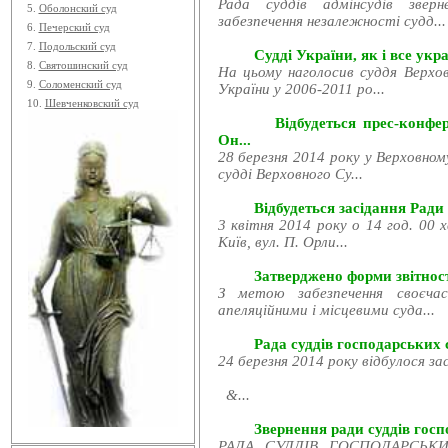
Рада суддів адмінсудів звер
5.
Оболонский суд
забезпечення незалежності судд...
6.
Печерский суд
7.
Подольский суд
Судді України, як і все укра
8.
Святошинский суд
На цьому наголосив суддя Верхов
9.
Соломенский суд
України у 2006-2011 ро...
10.
Шевченковский суд
Відбудеться прес-конфе
Он...
28 березня 2014 року у Верховном
судді Верховного Су...
Відбудеться засідання Ради
3 квітня 2014 року о 14 год. 00 
Київ, вул. П. Орли...
Затверджено форми звітност
З метою забезпечення своєчас
апеляційними і місцевими суда...
Рада суддів господарських с
24 березня 2014 року відбулося за
&...
Звернення ради суддів госпо
РАДА СУДДІВ ГОСПОДАРСЬКИХ