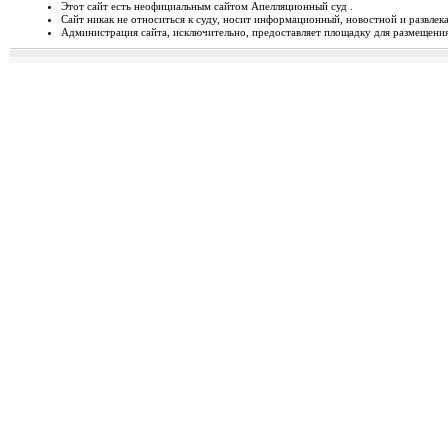
Этот сайт есть неофициальным сайтом Апелляционный суд .
Сайт никак не относиться к суду, носит информационный, новостной и развлек
Відбудеться засідання Ради
Администрация сайта, исключительно, предоставляет площадку для размещения 
Чергове засідання Ради суддів г
березня 2014 року об 1...
Орджонікідзевський райо
о...
Урочисте відкриття нового прим
міста Маріуполя Донецьк...
Відбувся семінар для випус
19-20 лютого 2014 року у м. Льв
Україні пілотної Прогр...
28 лютого 2014 року відбуд
28 лютого 2014 року о 10 год. 00 
Київ, вул. П. Орл...
Ухвалено зміни з окремих п
23 лютого 2014 року Верховна Рад
до деяких законів У...
Звернення до суддів та прац
ЗВЕРНЕННЯ до суддів та працівн
Ярослава РОМАНЮКА, Голо...