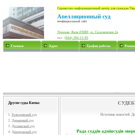
Справочно-информационный центр для граждан Укр
Апелляционный суд
неофициальный сайт
Украина, Киев 03680, ул. Соломенская 2а
тел.:
(044) 284-15-95
Главная
Адрес
График работы
Рекви
СУДЕБ
Другие суды Киева:
Источник новостей:
Де
1.
Голосеевский суд
2.
Дарницкий суд
3.
Деснянский суд
Рада суддів адмінсудів звер
4.
Днепровский суд