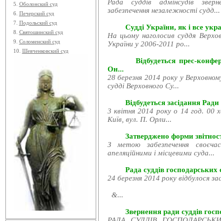
Рада суддів адмінсудів звер
5.
Оболонский суд
забезпечення незалежності судд...
6.
Печерский суд
7.
Подольский суд
Судді України, як і все укра
8.
Святошинский суд
На цьому наголосив суддя Верхов
9.
Соломенский суд
України у 2006-2011 ро...
10.
Шевченковский суд
Відбудеться прес-конфе
Он...
28 березня 2014 року у Верховном
судді Верховного Су...
Відбудеться засідання Ради
3 квітня 2014 року о 14 год. 00 
Київ, вул. П. Орли...
Затверджено форми звітност
З метою забезпечення своєчас
апеляційними і місцевими суда...
Рада суддів господарських с
24 березня 2014 року відбулося за
&...
Звернення ради суддів госпо
РАДА СУДДІВ ГОСПОДАРСЬКИХ