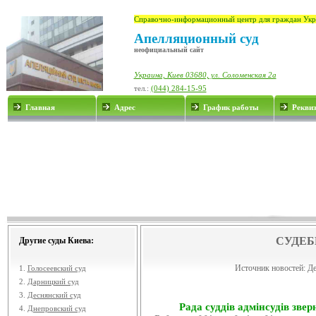
Справочно-информационный центр для граждан Укр
Апелляционный суд
неофициальный сайт
Украина, Киев 03680, ул. Соломенская 2а
тел.:
(044) 284-15-95
Главная
Адрес
График работы
Рекви
СУДЕБ
Другие суды Киева:
Источник новостей:
Де
1.
Голосеевский суд
2.
Дарницкий суд
3.
Деснянский суд
Рада суддів адмінсудів звер
4.
Днепровский суд