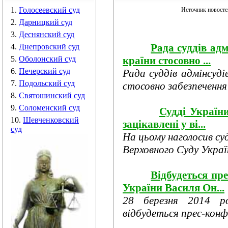
1.
Голосеевский суд
Источник новост
2.
Дарницкий суд
3.
Деснянский суд
Рада суддів адм
4.
Днепровский суд
країни стосовно ...
5.
Оболонский суд
6.
Печерский суд
Рада суддів адмінсуді
7.
Подольский суд
стосовно забезпечення
8.
Святошинский суд
9.
Соломенский суд
Судді України
10.
Шевченковский
зацікавлені у ві...
суд
На цьому наголосив су
Верховного Суду Україн
Відбудеться пр
України Василя Он...
28 березня 2014 р
відбудеться прес-конфе