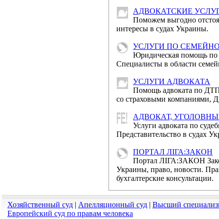
судочинства в Україні 
АДВОКАТСКИЕ УСЛУ
Державною судовою 
Поможем выгодно отстоя
порталі "Судова влада
интересы в судах Украины.
УСЛУГИ ПО СЕМЕЙН
Привіт
Юридическая помощь по 
Міжнародним жіночи
Специалисты в области семей
Шановні жінки! Щиро 
УСЛУГИ АДВОКАТА
краси – Міжнародним 
Помощь адвоката по ДТП
со страховыми компаниями, Д
Відбулося п
АДВОКАТ, УГОЛОВНЫ
загальних судів
Услуги адвоката по суде
Представительство в судах Ук
6 березня 2014 року
адміністрації України 
ПОРТАЛ ЛІГА:ЗАКОН
Портал ЛІГА:ЗАКОН Зак
Украины, право, новости. Пра
Відбулося засіда
бухгалтерские консультации.
6 березня 2014 рок
України відбулось засі
Хозяйственный суд
|
Апелляционный суд
|
Высший специализ
Европейский суд по правам человека