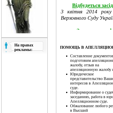
Відбудеться засі
3 квітня 2014 року
Верховного Суду України
Затверджено ф
році
З метою забезпечення
На правах
ПОМОЩЬ В АПЕЛЛЯЦИО
про розгляд апеляційни
рекламы:
Составление документов
подготовим апелляцио
Рада суддів госп
жалобу, отзыв на
програми заході...
апелляционную жалобу и
24 березня 2014 року
Юридическое
представительство Ваш
господарських судів.
интересов в Апелляцио
суде.
Информирование о суд
&...
заседаниях, работа в юр
Апелляционном суде.
Звернення ра
Обжалование любого р
в Высший
суддів і працівників...