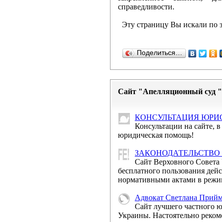
адміністративного суду
справедливости.
Эту страницу Вы искали по з
11 березня 201
суддів адміністра...
11 березня 2014 ро
Поделиться…
адміністративного суду
Відбулося зас
Сайт "Апелляционный су
судів
21 листопада 201
КОНСУЛЬТАЦИЯ ЮРИ
господарського суду Ук
Консультации на сайте, в 
юридическая помощь!
Привітання гол
ЗАКОНОДАТЕЛЬСТВО
судів з Міжнародни...
Сайт Верховного Совета
бесплатного пользования де
Дорогі жінки! Сердечн
нормативными актами в режим
святом – 8 Березня, яке
Адвокат Светлана Прий
Сайт лучшего частного 
Оприлюдне
Украины. Настоятельно реком