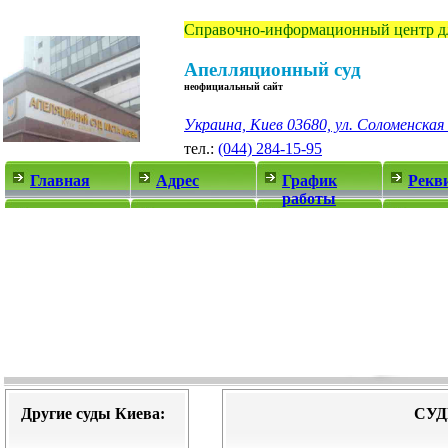
Справочно-информационный центр дл
Апелляционный суд
неофициальный сайт
Украина, Киев 03680, ул. Соломенская
тел.:
(044) 284-15-95
Главная
Адрес
График
Рекв
работы
Другие суды Киева:
СУД