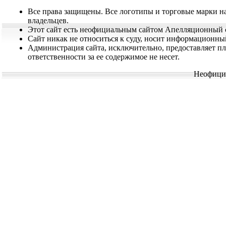
Привітанн
Все права защищены. Все логотипы и торговые марки на
Міжнародним жіночи
владельцев.
Привітання голови Р
Этот сайт есть неофициальным сайтом Апелляционный с
Сайт никак не относиться к суду, носит информационны
жіночим днем
Администрация сайта, исключительно, предоставляет п
ответственности за ее содержимое не несет.
Відбудеться засі
Неофициа
Позачергове засідан
відбудеться 06 березня
Відбудеться за
судів
Чергове засідання Р
України відбудеться 07
Конференці
запланована на 19 бер
4 березня 2014 
адміністративного с