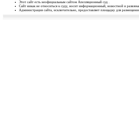
Этот сайт есть неофициальным сайтом Апелляционный суд .
Сайт никак не относиться к суду, носит информационный, новостной и развлек
Відбудеться засідання Ради
Администрация сайта, исключительно, предоставляет площадку для размещения 
Чергове засідання Ради суддів г
березня 2014 року об 1...
Орджонікідзевський райо
о...
Урочисте відкриття нового прим
міста Маріуполя Донецьк...
Відбувся семінар для випус
19-20 лютого 2014 року у м. Льв
Україні пілотної Прогр...
28 лютого 2014 року відбуд
28 лютого 2014 року о 10 год. 00 
Київ, вул. П. Орл...
Ухвалено зміни з окремих п
23 лютого 2014 року Верховна Рад
до деяких законів У...
Звернення до суддів та прац
ЗВЕРНЕННЯ до суддів та працівн
Ярослава РОМАНЮКА, Голо...