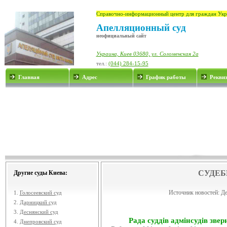
Справочно-информационный центр для граждан Укр
Апелляционный суд
неофициальный сайт
Украина, Киев 03680, ул. Соломенская 2а
тел.:
(044) 284-15-95
Главная
Адрес
График работы
Рекви
СУДЕБ
Другие суды Киева:
Источник новостей:
Де
1.
Голосеевский суд
2.
Дарницкий суд
3.
Деснянский суд
Рада суддів адмінсудів звер
4.
Днепровский суд