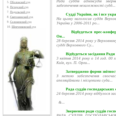
Рада суддів адмінсудів звер
5.
Оболонский суд
забезпечення незалежності судд...
6.
Печерский суд
7.
Подольский суд
Судді України, як і все укра
8.
Святошинский суд
На цьому наголосив суддя Верхов
9.
Соломенский суд
України у 2006-2011 ро...
10.
Шевченковский суд
Відбудеться прес-конфе
Он...
28 березня 2014 року у Верховном
судді Верховного Су...
Відбудеться засідання Ради
3 квітня 2014 року о 14 год. 00 
Київ, вул. П. Орли...
Затверджено форми звітност
З метою забезпечення своєчас
апеляційними і місцевими суда...
Рада суддів господарських с
24 березня 2014 року відбулося за
&...
Звернення ради суддів госпо
РАДА СУДДІВ ГОСПОДАРСЬКИХ