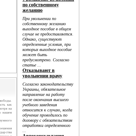
.
ю...
вободы.
сть как
мотря на
в нашем
зумного
решения
дарства
ляемом в