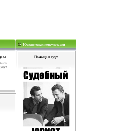
Юридическая консультация
дела
Помощь в суде:
ебном
будут
.