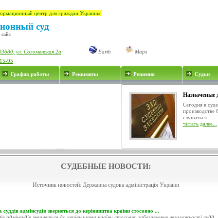
ормационный центр для граждан Украины:
ионный суд
 сайт
03680, ул. Соломенская 2а
Earth
Maps
-15-95
График работы
Реквизиты
Решения
Судьи
Назначеные 
Сегодня в суд
производстве 
слушаться
читать далее...
СУДЕБНЫЕ НОВОСТИ:
Источник новостей:
Державна судова адміністрація України
 суддів адмінсудів звернеться до керівництва країни стосовно ...
ів адмінсудів звернеться до керівництва країни стосовно забезпечення незалежності судд..