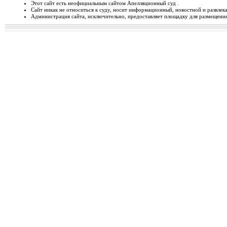
Этот сайт есть неофициальным сайтом Апелляционный суд .
Сайт никак не относиться к суду, носит информационный, новостной и развлек
Відбудеться засідання Ради
Администрация сайта, исключительно, предоставляет площадку для размещения 
Чергове засідання Ради суддів г
березня 2014 року об 1...
Орджонікідзевський райо
о...
Урочисте відкриття нового прим
міста Маріуполя Донецьк...
Відбувся семінар для випус
19-20 лютого 2014 року у м. Льв
Україні пілотної Прогр...
28 лютого 2014 року відбуд
28 лютого 2014 року о 10 год. 00 
Київ, вул. П. Орл...
Ухвалено зміни з окремих п
23 лютого 2014 року Верховна Рад
до деяких законів У...
Звернення до суддів та прац
ЗВЕРНЕННЯ до суддів та працівн
Ярослава РОМАНЮКА, Голо...