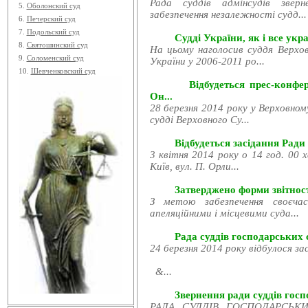
Рада суддів адмінсудів звер
5.
Оболонский суд
забезпечення незалежності судд...
6.
Печерский суд
7.
Подольский суд
Судді України, як і все укра
8.
Святошинский суд
На цьому наголосив суддя Верхов
9.
Соломенский суд
України у 2006-2011 ро...
10.
Шевченковский суд
Відбудеться прес-конфе
Он...
28 березня 2014 року у Верховном
судді Верховного Су...
Відбудеться засідання Ради
3 квітня 2014 року о 14 год. 00 
Київ, вул. П. Орли...
Затверджено форми звітност
З метою забезпечення своєчас
апеляційними і місцевими суда...
Рада суддів господарських с
24 березня 2014 року відбулося за
&...
Звернення ради суддів госпо
РАДА СУДДІВ ГОСПОДАРСЬКИХ