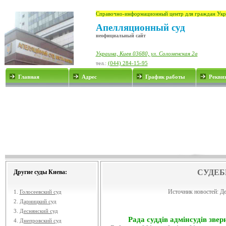
Справочно-информационный центр для граждан Укр
Апелляционный суд
неофициальный сайт
Украина, Киев 03680, ул. Соломенская 2а
тел.:
(044) 284-15-95
Главная
Адрес
График работы
Рекви
СУДЕБ
Другие суды Киева:
Источник новостей:
Де
1.
Голосеевский суд
2.
Дарницкий суд
3.
Деснянский суд
Рада суддів адмінсудів звер
4.
Днепровский суд