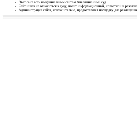
Этот сайт есть неофициальным сайтом Апелляционный суд .
Сайт никак не относиться к суду, носит информационный, новостной и развлек
Відбудеться засідання Ради
Администрация сайта, исключительно, предоставляет площадку для размещения 
Чергове засідання Ради суддів г
березня 2014 року об 1...
Орджонікідзевський райо
о...
Урочисте відкриття нового прим
міста Маріуполя Донецьк...
Відбувся семінар для випус
19-20 лютого 2014 року у м. Льв
Україні пілотної Прогр...
28 лютого 2014 року відбуд
28 лютого 2014 року о 10 год. 00 
Київ, вул. П. Орл...
Ухвалено зміни з окремих п
23 лютого 2014 року Верховна Рад
до деяких законів У...
Звернення до суддів та прац
ЗВЕРНЕННЯ до суддів та працівн
Ярослава РОМАНЮКА, Голо...