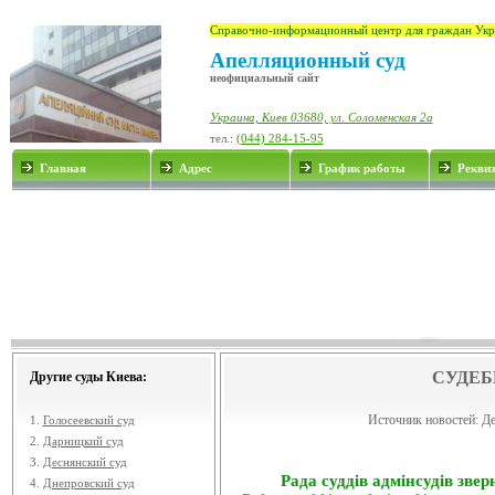
Справочно-информационный центр для граждан Укр
Апелляционный суд
неофициальный сайт
Украина, Киев 03680, ул. Соломенская 2а
тел.:
(044) 284-15-95
Главная
Адрес
График работы
Рекви
СУДЕБ
Другие суды Киева:
Источник новостей:
Де
1.
Голосеевский суд
2.
Дарницкий суд
3.
Деснянский суд
Рада суддів адмінсудів звер
4.
Днепровский суд