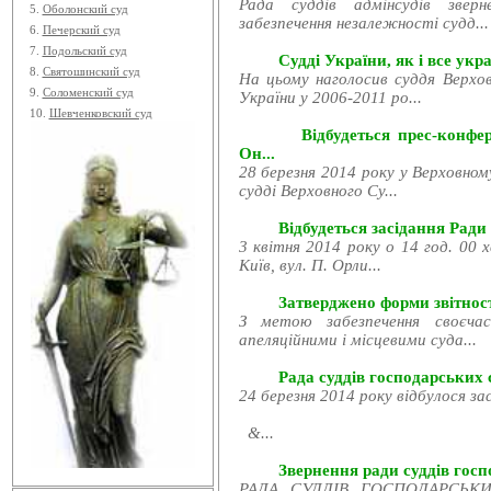
Рада суддів адмінсудів звер
5.
Оболонский суд
забезпечення незалежності судд...
6.
Печерский суд
7.
Подольский суд
Судді України, як і все укра
8.
Святошинский суд
На цьому наголосив суддя Верхов
9.
Соломенский суд
України у 2006-2011 ро...
10.
Шевченковский суд
Відбудеться прес-конфе
Он...
28 березня 2014 року у Верховном
судді Верховного Су...
Відбудеться засідання Ради
3 квітня 2014 року о 14 год. 00 
Київ, вул. П. Орли...
Затверджено форми звітност
З метою забезпечення своєчас
апеляційними і місцевими суда...
Рада суддів господарських с
24 березня 2014 року відбулося за
&...
Звернення ради суддів госпо
РАДА СУДДІВ ГОСПОДАРСЬКИХ