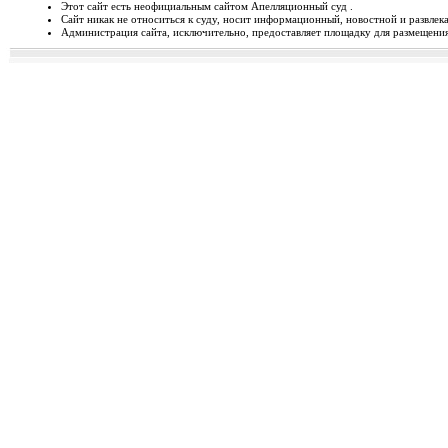
Этот сайт есть неофициальным сайтом Апелляционный суд .
Сайт никак не относиться к суду, носит информационный, новостной и развлек
Відбудеться засідання Ради
Администрация сайта, исключительно, предоставляет площадку для размещения 
Чергове засідання Ради суддів г
березня 2014 року об 1...
Орджонікідзевський райо
о...
Урочисте відкриття нового прим
міста Маріуполя Донецьк...
Відбувся семінар для випус
19-20 лютого 2014 року у м. Льв
Україні пілотної Прогр...
28 лютого 2014 року відбуд
28 лютого 2014 року о 10 год. 00 
Київ, вул. П. Орл...
Ухвалено зміни з окремих п
23 лютого 2014 року Верховна Рад
до деяких законів У...
Звернення до суддів та прац
ЗВЕРНЕННЯ до суддів та працівн
Ярослава РОМАНЮКА, Голо...