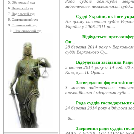
Рада суддів адмінсудів звер
5.
Оболонский суд
забезпечення незалежності судд...
6.
Печерский суд
7.
Подольский суд
Судді України, як і все укра
8.
Святошинский суд
На цьому наголосив суддя Верхов
9.
Соломенский суд
України у 2006-2011 ро...
10.
Шевченковский суд
Відбудеться прес-конфе
Он...
28 березня 2014 року у Верховном
судді Верховного Су...
Відбудеться засідання Ради
3 квітня 2014 року о 14 год. 00 
Київ, вул. П. Орли...
Затверджено форми звітност
З метою забезпечення своєчас
апеляційними і місцевими суда...
Рада суддів господарських с
24 березня 2014 року відбулося за
&...
Звернення ради суддів госпо
РАДА СУДДІВ ГОСПОДАРСЬКИХ