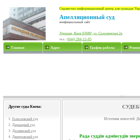
Справочно-информационный центр для граждан Укр
Апелляционный суд
неофициальный сайт
Украина, Киев 03680, ул. Соломенская 2а
тел.:
(044) 284-15-95
Главная
Адрес
График работы
Рекви
СУДЕБ
Другие суды Киева:
Источник новостей:
Де
1.
Голосеевский суд
2.
Дарницкий суд
3.
Деснянский суд
Рада суддів адмінсудів звер
4.
Днепровский суд