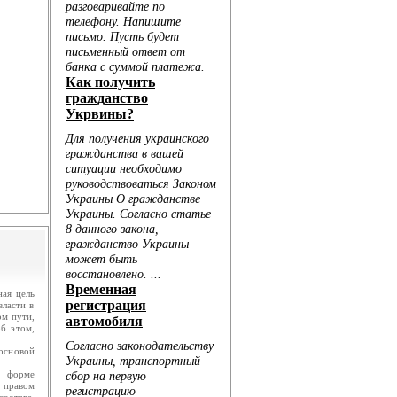
.
ю...
ая цель
власти в
ом пути,
б этом,
основой
в форме
м правом
составе,