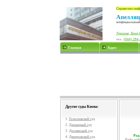
Справочно-инф
Апелляц
неофициальный
Украина, Киев 
тел.:
(044) 284
Главная
Адрес
Другие суды Киева:
1.
Голосеевский суд
2.
Дарницкий суд
3.
Деснянский суд
Рада
4.
Днепровский суд
Рада судд