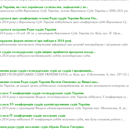
і України, як і все українське суспільство, зацікавлені у ві...
наголосив суддя Верховного Суду України, голова Верховного Суду України у 2006-2011 ро..
удеться прес-конференція голови Ради суддів України Василя Он...
я 2014 року у Верховному Суді України відбудеться прес-конференція судді Верховного Су...
удеться засідання Ради суддів України
014 року о 14 год. 00 хв. у приміщенні Верховного Суду України (м. Київ, вул. П. Орли...
ерджено форми звітності про вибори в 2014 році
абезпечення своєчасного одержання інформації про розгляд апеляційними і місцевими суда..
 суддів господарських судів ініціює прийняття програми заході...
я 2014 року відбулося засідання ради суддів господарських судів.
нення ради суддів господарських судів до суддів і працівників...
ДІВ ГОСПОДАРСЬКИХ СУДІВ УКРАЇНИ 01016, м. Київ, вул. О.Копиленка, 6, тел. 207-52-20
рнення голови Ради суддів України Василя Онопенка до Вищої ква...
ів України, як вищий орган суддівського самоврядування, не може залишатися осторонь су.
улась V конференція суддів господарських судів України
я 2014 року в приміщенні Вищого господарського суду України відбулась V конференція су...
улася XV конференція суддів адміністративних судів України
я 2014 року у приміщенні Вищого адміністративного суду України (вул. Московська, 8, ко...
улася ІV конференція суддів загальних судів
я 2014 року відбулася ІV конференція суддів загальних судів, яка була скликана радою с...
овою ради суддів загальних судів обрано Павла Гвоздика