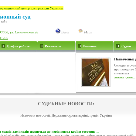
ормационный центр для граждан Украины:
ионный суд
 сайт
03680, ул. Соломенская 2а
Earth
Maps
-15-95
График работы
Реквизиты
Решения
Судьи
Назначеные 
Сегодня в суд
производстве 
слушаться
читать далее...
СУДЕБНЫЕ НОВОСТИ:
Источник новостей:
Державна судова адміністрація України
 суддів адмінсудів звернеться до керівництва країни стосовно ...
ів адмінсудів звернеться до керівництва країни стосовно забезпечення незалежності судд..