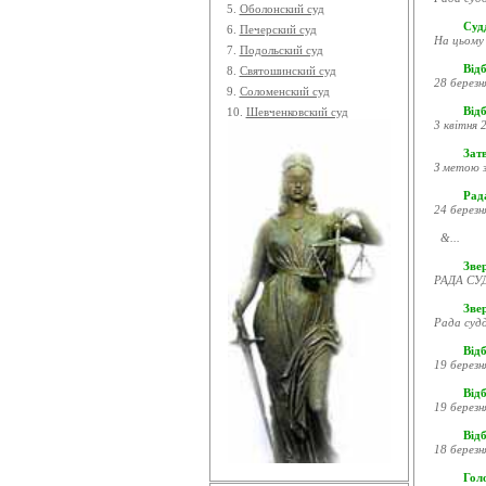
5.
Оболонский суд
Судд
6.
Печерский суд
На цьому 
7.
Подольский суд
Відб
8.
Святошинский суд
28 березн
9.
Соломенский суд
Відб
10.
Шевченковский суд
3 квітня 2
Затв
З метою з
Рада
24 березн
&...
Звер
РАДА СУД
Зве
Рада судд
Відб
19 березн
Відб
19 березн
Відб
18 березн
Гол