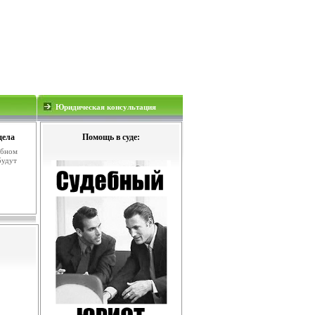
Юридическая консультация
дела
Помощь в суде:
ебном
будут
.