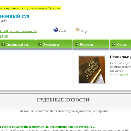
ормационный центр для граждан Украины:
ионный суд
 сайт
03680, ул. Соломенская 2а
Earth
Maps
-15-95
График работы
Реквизиты
Решения
Судьи
Назначеные 
Сегодня в суд
производстве 
слушаться
читать далее...
СУДЕБНЫЕ НОВОСТИ:
Источник новостей:
Державна судова адміністрація України
 суддів адмінсудів звернеться до керівництва країни стосовно ...
ів адмінсудів звернеться до керівництва країни стосовно забезпечення незалежності судд..