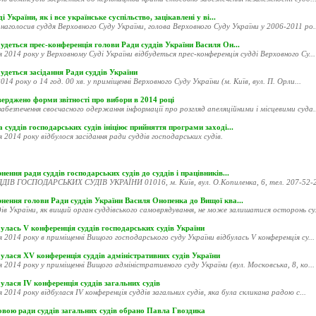
і України, як і все українське суспільство, зацікавлені у ві...
наголосив суддя Верховного Суду України, голова Верховного Суду України у 2006-2011 ро..
удеться прес-конференція голови Ради суддів України Василя Он...
я 2014 року у Верховному Суді України відбудеться прес-конференція судді Верховного Су...
удеться засідання Ради суддів України
014 року о 14 год. 00 хв. у приміщенні Верховного Суду України (м. Київ, вул. П. Орли...
ерджено форми звітності про вибори в 2014 році
абезпечення своєчасного одержання інформації про розгляд апеляційними і місцевими суда..
 суддів господарських судів ініціює прийняття програми заході...
я 2014 року відбулося засідання ради суддів господарських судів.
нення ради суддів господарських судів до суддів і працівників...
ДІВ ГОСПОДАРСЬКИХ СУДІВ УКРАЇНИ 01016, м. Київ, вул. О.Копиленка, 6, тел. 207-52-20
рнення голови Ради суддів України Василя Онопенка до Вищої ква...
ів України, як вищий орган суддівського самоврядування, не може залишатися осторонь су.
улась V конференція суддів господарських судів України
я 2014 року в приміщенні Вищого господарського суду України відбулась V конференція су...
улася XV конференція суддів адміністративних судів України
я 2014 року у приміщенні Вищого адміністративного суду України (вул. Московська, 8, ко...
улася ІV конференція суддів загальних судів
я 2014 року відбулася ІV конференція суддів загальних судів, яка була скликана радою с...
овою ради суддів загальних судів обрано Павла Гвоздика