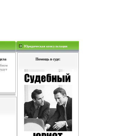
Юридическая консультация
дела
Помощь в суде:
ебном
будут
.