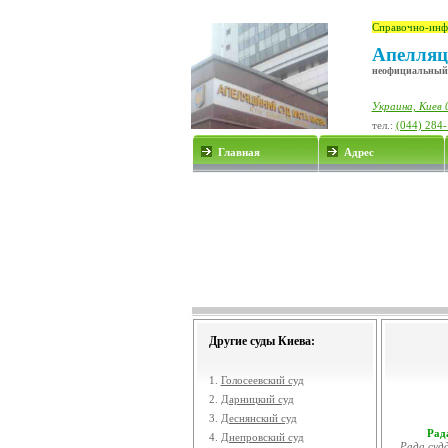
Справочно-инф
Апелляц
неофициальный
Украина, Киев 
тел.:
(044) 284
Главная
Адрес
Другие суды Киева:
1.
Голосеевский суд
2.
Дарницкий суд
3.
Деснянский суд
Рада
4.
Днепровский суд
Рада судд