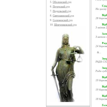
5.
Оболонский суд
Судд
6.
Печерский суд
На цьому 
7.
Подольский суд
Відб
8.
Святошинский суд
28 березн
9.
Соломенский суд
Відб
10.
Шевченковский суд
3 квітня 2
Затв
З метою з
Рада
24 березн
&...
Звер
РАДА СУД
Зве
Рада судд
Відб
19 березн
Відб
19 березн
Відб
18 березн
Гол