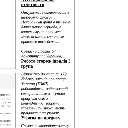
.
ю...
имости.
сть как
отря на
ине, как
манного
решения
дарства
ленном в