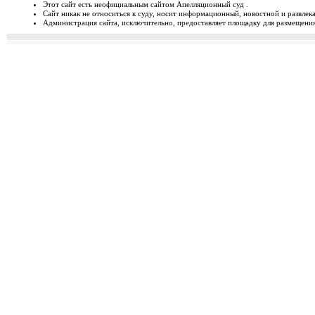
Этот сайт есть неофициальным сайтом Апелляционный суд .
Сайт никак не относиться к суду, носит информационный, новостной и развлек
Відбудеться засідання Ради
Администрация сайта, исключительно, предоставляет площадку для размещения 
Чергове засідання Ради суддів г
березня 2014 року об 1...
Орджонікідзевський райо
о...
Урочисте відкриття нового прим
міста Маріуполя Донецьк...
Відбувся семінар для випус
19-20 лютого 2014 року у м. Льв
Україні пілотної Прогр...
28 лютого 2014 року відбуд
28 лютого 2014 року о 10 год. 00 
Київ, вул. П. Орл...
Ухвалено зміни з окремих п
23 лютого 2014 року Верховна Рад
до деяких законів У...
Звернення до суддів та прац
ЗВЕРНЕННЯ до суддів та працівн
Ярослава РОМАНЮКА, Голо...