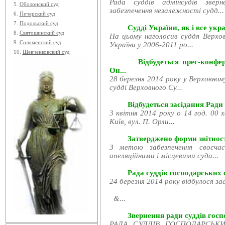
Рада суддів адмінсудів звер
5.
Оболонский суд
забезпечення незалежності судд...
6.
Печерский суд
7.
Подольский суд
Судді України, як і все укра
8.
Святошинский суд
На цьому наголосив суддя Верхов
9.
Соломенский суд
України у 2006-2011 ро...
10.
Шевченковский суд
Відбудеться прес-конфе
Он...
28 березня 2014 року у Верховном
судді Верховного Су...
Відбудеться засідання Ради
3 квітня 2014 року о 14 год. 00 
Київ, вул. П. Орли...
Затверджено форми звітност
З метою забезпечення своєчас
апеляційними і місцевими суда...
Рада суддів господарських с
24 березня 2014 року відбулося за
&...
Звернення ради суддів госпо
РАДА СУДДІВ ГОСПОДАРСЬКИХ