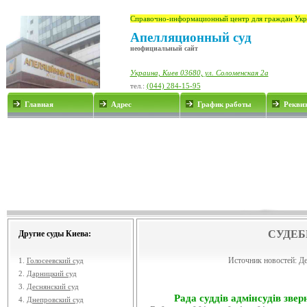
Справочно-информационный центр для граждан Укр
Апелляционный суд
неофициальный сайт
Украина, Киев 03680, ул. Соломенская 2а
тел.:
(044) 284-15-95
Главная
Адрес
График работы
Рекви
СУДЕБ
Другие суды Киева:
Источник новостей:
Де
1.
Голосеевский суд
2.
Дарницкий суд
3.
Деснянский суд
Рада суддів адмінсудів звер
4.
Днепровский суд